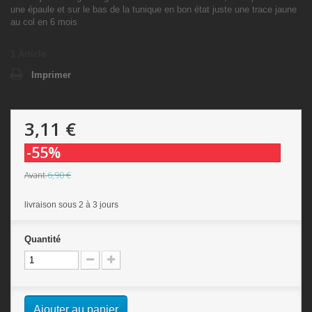
une épaule et sur le bas de la tunique en bon état juste une trace jaune
au col en 6 mois
1
Article
Imprimer
3,11 €
-55%
6,90 €
Avant
livraison sous 2 à 3 jours
Quantité
Ajouter au panier