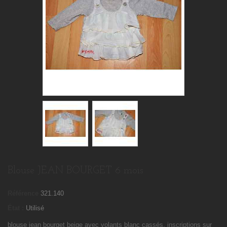
Blouse JEAN BOURGET 6 mois
Référence
321.140
État :
Utilisé
blouse jean bourget beige avec volants blanc cassés, inscriptions sur