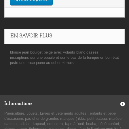
EN SAVOIR PLUS
blouse jean bourget beige avec volants blanc cassés,
inscriptions sur une épaule et sur le bas de la tunique en bon état
juste une trace jaune au col en 6 mois
Informations
Puériculture, Jouets, Livres et vêtements adultes , enfants et bébé
d'occasions pas cher de grandes marques ( ikks, petit bateau, marése,
catimini, adidas, kaporal, orchestra, tape à l'oeil, beaba, bébé confort,
chicco, vtech, fisherprice, playskool, djeco....) et la livraison gratuite à