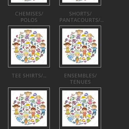
CHEMISES/
SHORTS/
POLOS
PANTACOURTS/...
TEE SHIRTS/...
ENSEMBLES/
TENUES