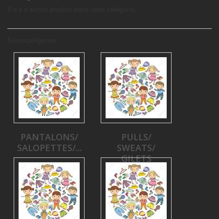
Il n'y a aucun produit dans cette catégorie.
Sous-catégories
PANTALONS/
PULLS/
SALOPETTES/...
SWEATS/
GILETS