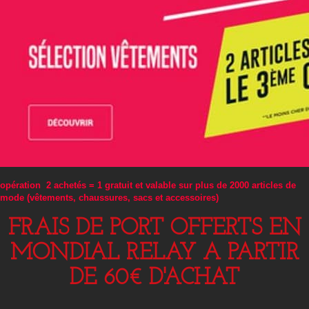
opération 2 achetés = 1 gratuit et valable sur plus de 2000 articles de
mode (vêtements, chaussures, sacs et accessoires)
FRAIS DE PORT OFFERTS EN
MONDIAL RELAY A PARTIR
DE 60€ D'ACHAT