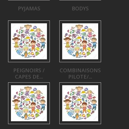
PYJAMAS
BODYS
PEIGNOIRS /
COMBINAISONS
CAPES DE...
PILOTE/...