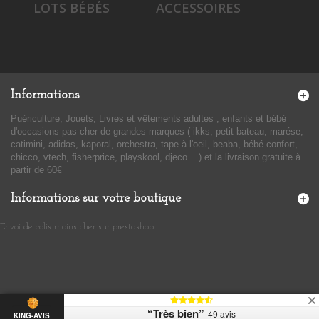
LOTS BÉBÉS
ACCESSOIRES
Informations
Puériculture, Jouets, Livres et vêtements adultes , enfants et bébé
d'occasions pas cher de grandes marques ( ikks, petit bateau, marése,
catimini, adidas, kaporal, orchestra, tape à l'oeil, beaba, bébé confort,
chicco, vtech, fisherprice, playskool, djeco....) et la livraison gratuite à
partir de 60€
Informations sur votre boutique
Envoi de colis moins cher sur prestashop
​
“Très bien”
49 avis
KING-AVIS