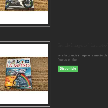
Grande Imagerie " La météo"
livre la grande imagerie la météo de
fleurus en tbe
Disponible