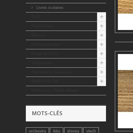
Livres scolaires
DVD
Puériculture
Maison
Electroménager
Image et Sons
Téléphonie
Fournitures Scolaires
Matériel de Ski
Petits prix , Petits défauts
MOTS-CLÉS
orchestra
ikks
disney
vtech