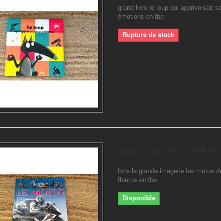
grand livre le loup qui apprivoisait s
émotions en tbe
Rupture de stock
Grande Imagerie "Les Motos"
livre la grande imagerie les motos 
fleurus en tbe
Disponible