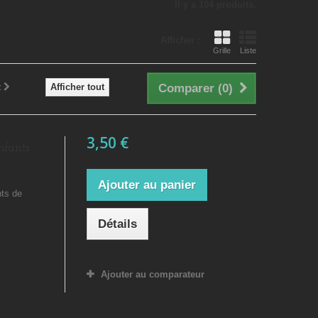
Il y a 104 produits.
Afficher :
Grille
Liste
t
Afficher tout
Comparer (
0
)
3,50 €
nfants
Ajouter au panier
nts de
Détails
Ajouter au comparateur