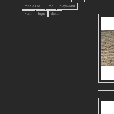
tape a l'oeil
tao
playmobil
kiabi
lego
djeco