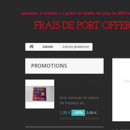
opération 2 achetés = 1 gratuit et valable sur plus de 2000 
FRAIS DE PORT OFFE
Livres
Livres jeunesse
PROMOTIONS
liv
SAMSAM la classe de
l'espace
livre samsam la classe
de l'espace en...
-50%
1,00 €
2,00 €
livraison sous 2 à 3 jours