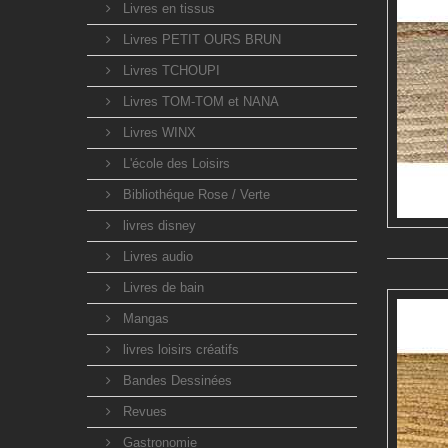
Livres en tissus
Livres PETIT OURS BRUN
Livres TCHOUPI
Livres TOM-TOM et NANA
Livres WINX
L'école des Loisirs
Bibliothéque Rose / Verte
livres disney
Livres audio
Livres de bain
Mangas
livres loisirs créatifs
Bandes Dessinées
Revues
Gastronomie