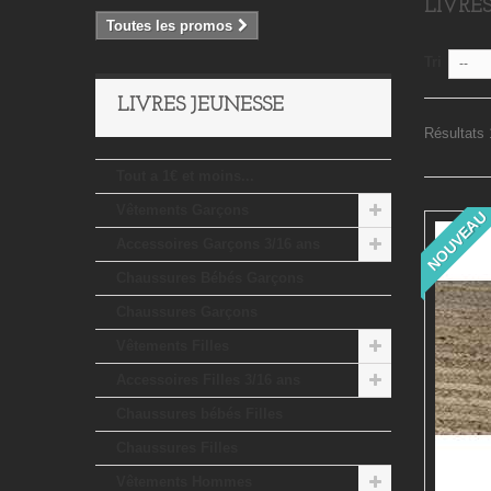
LIVRE
Toutes les promos
Tri
--
LIVRES JEUNESSE
Résultats 
Tout a 1€ et moins...
Vêtements Garçons
NOUVEAU
Accessoires Garçons 3/16 ans
Chaussures Bébés Garçons
Chaussures Garçons
Vêtements Filles
Accessoires Filles 3/16 ans
Chaussures bébés Filles
Chaussures Filles
Vêtements Hommes