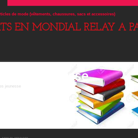
articles de mode (vêtements, chaussures, sacs et accessoires)
RTS EN MONDIAL RELAY A PA
Livres jeunesse
res jeunesse