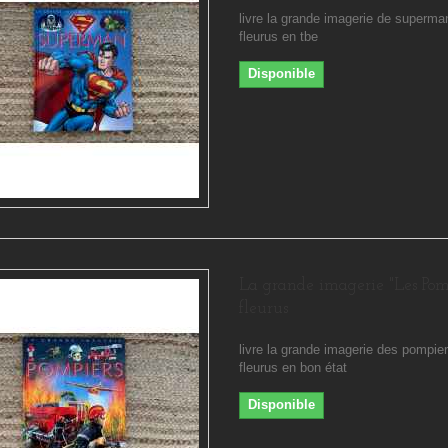
livre la grande imagerie de superm
fleurus en tbe
Disponible
La grande imagerie "Les Pom
fleurus
livre la grande imagerie des pompie
fleurus en bon état
Disponible