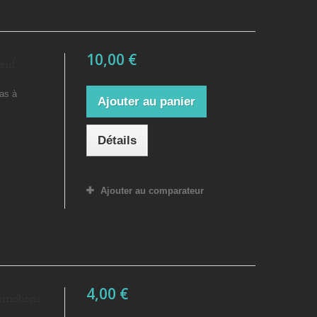
10,00 €
euf
las à
Ajouter au panier
Détails
Ajouter au comparateur
4,00 €
émotions