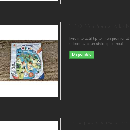
TIPTOI Mon Premier Atlas N
livre interactif tip toi mon premier at
utiliser avec un stylo tiptoi, neuf
Disponible
Le Loup qui apprivoisait ses 