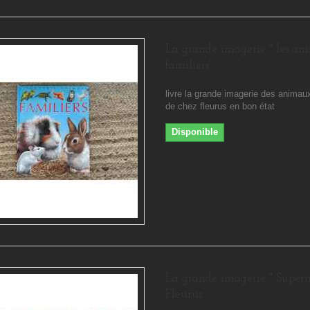
La grande imagerie " les a
familiers"
livre la grande imagerie des animaux
de chez fleurus en bon état
Disponible
La grande imagerie " Super
Fleurus