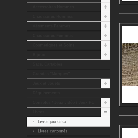
Accessoires Hommes
Chaussures Hommes
Vêtements Femmes
Chaussures Femmes
Cosmétiques et Soins
Bijoux
Sacs, Cartables
Grandes "Marques"
Jeux et Jouets
Déguisements
Consoles / Jeux vidéo / Jeux PC
Livres
Livres jeunesse
Livres cartonnés