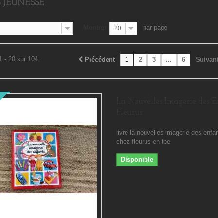
S JEUNESSE
Montrer
par page
20
1 - 20 sur 104.
Précédent
1
2
3
...
6
Suivan
La Nouvelles Imagerie des E
Fleurus
livre la nouvelles imagerie des enfa
chez fleurus en tbe
Disponible