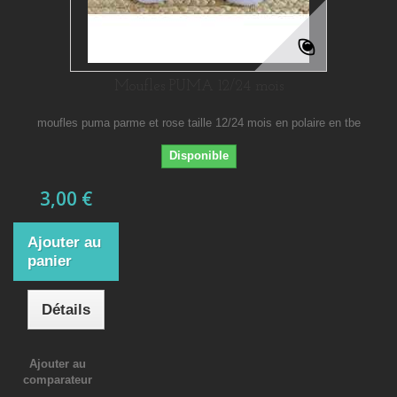
Moufles PUMA 12/24 mois
moufles puma parme et rose taille 12/24 mois en polaire en tbe
Disponible
3,00 €
Ajouter au
panier
Détails
Ajouter au
comparateur