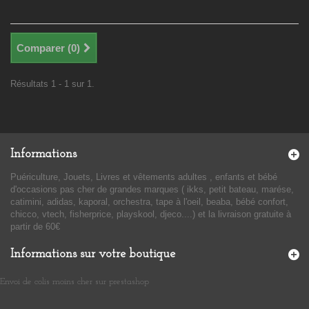
Comparer (
0
)
Résultats 1 - 1 sur 1.
Informations
Puériculture, Jouets, Livres et vêtements adultes , enfants et bébé
d'occasions pas cher de grandes marques ( ikks, petit bateau, marése,
catimini, adidas, kaporal, orchestra, tape à l'oeil, beaba, bébé confort,
chicco, vtech, fisherprice, playskool, djeco....) et la livraison gratuite à
partir de 60€
Informations sur votre boutique
Envoi de colis moins cher sur prestashop
​