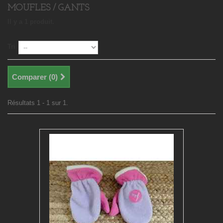
MOUFLES / GANTS
Il y a 1 produit.
Tri
Comparer (
0
)
Résultats 1 - 1 sur 1.