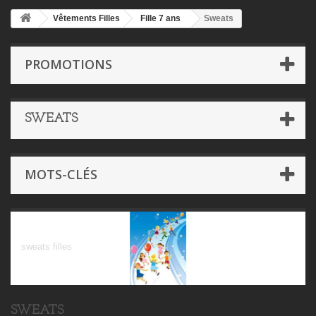
Vêtements Filles
Fille 7 ans
Sweats
PROMOTIONS
SWEATS
MOTS-CLÉS
Sweats
sweats filles
SWEATS