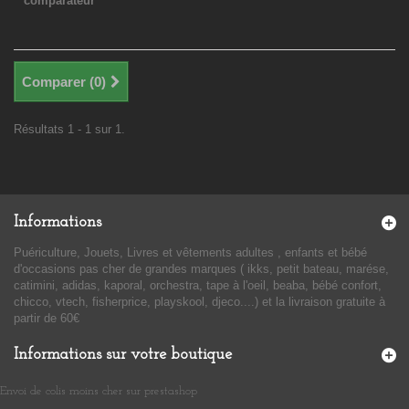
comparateur
Comparer (
0
)
Résultats 1 - 1 sur 1.
Informations
Puériculture, Jouets, Livres et vêtements adultes , enfants et bébé
d'occasions pas cher de grandes marques ( ikks, petit bateau, marése,
catimini, adidas, kaporal, orchestra, tape à l'oeil, beaba, bébé confort,
chicco, vtech, fisherprice, playskool, djeco....) et la livraison gratuite à
partir de 60€
Informations sur votre boutique
Envoi de colis moins cher sur prestashop