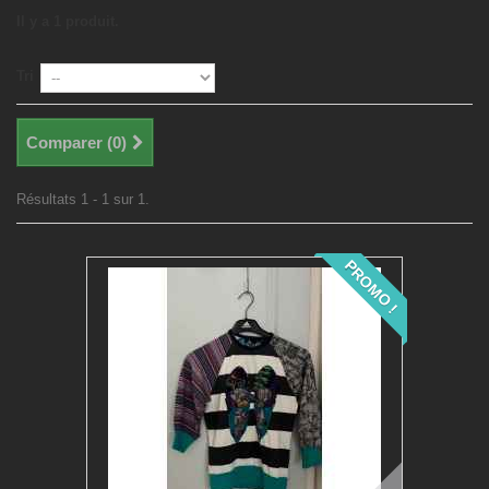
Il y a 1 produit.
Tri
Comparer (
0
)
Résultats 1 - 1 sur 1.
PROMO !