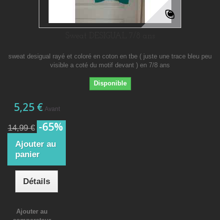
Sweat DESIGUAL 7/8 ans
sweat desigual rayé et coloré en coton en tbe ( juste une trace bleu peu
visible a coté du motif devant ) en 7/8 ans
Disponible
5,25 €
Avant
-65%
14,99 €
Ajouter au
panier
Détails
Ajouter au