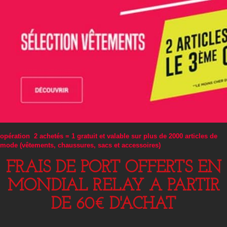
opération 2 achetés = 1 gratuit et valable sur plus de 2000 articles de
mode (vêtements, chaussures, sacs et accessoires)
FRAIS DE PORT OFFERTS EN
MONDIAL RELAY A PARTIR
DE 60€ D'ACHAT