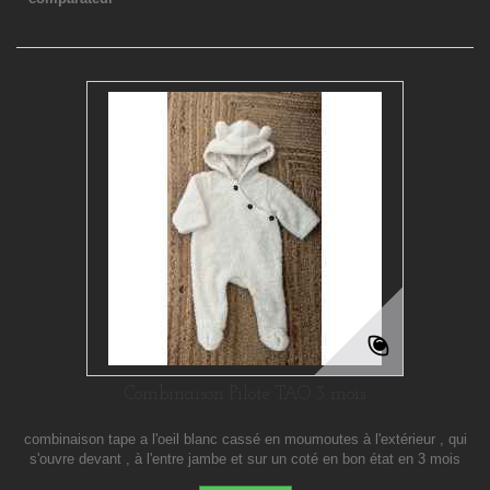
Combinaison Pilote TAO 3 mois
combinaison tape a l'oeil blanc cassé en moumoutes à l'extérieur , qui
s'ouvre devant , à l'entre jambe et sur un coté en bon état en 3 mois