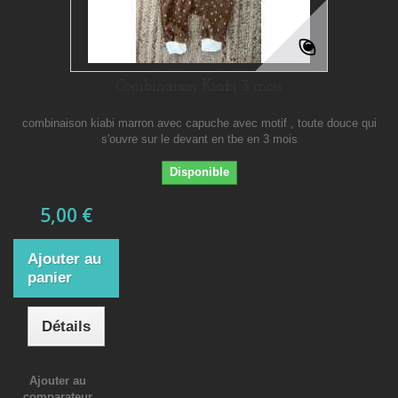
Combinaison Kiabi 3 mois
combinaison kiabi marron avec capuche avec motif , toute douce qui
s'ouvre sur le devant en tbe en 3 mois
Disponible
5,00 €
Ajouter au
panier
Détails
Ajouter au
comparateur