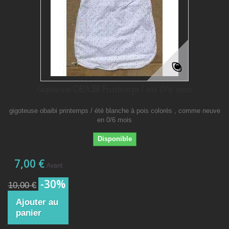
Gigoteuse OBAIBI Printemps / été 0/6 mois
gigoteuse obaibi printemps / été blanche à pois colorés , comme neuve
en 0/6 mois
Disponible
7,00 €
Avant
-30%
10,00 €
Ajouter au
panier