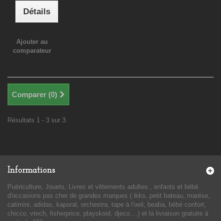
Détails
Ajouter au
comparateur
Comparer (
0
)
Résultats 1 - 3 sur 3.
Informations
Puériculture, Jouets, Livres et vêtements adultes , enfants et bébé
d'occasions pas cher de grandes marques ( ikks, petit bateau, marése,
catimini, adidas, kaporal, orchestra, tape à l'oeil, beaba, bébé confort,
chicco, vtech, fisherprice, playskool, djeco....) et la livraison gratuite à