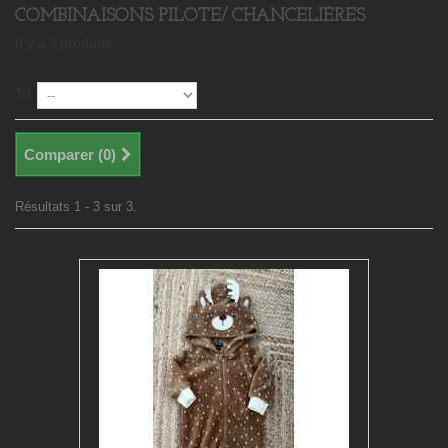
COMBINAISONS PILOTE/ CHANCELIÉRES
Il y a 3 produits.
Tri
Comparer (
0
)
Résultats 1 - 3 sur 3.