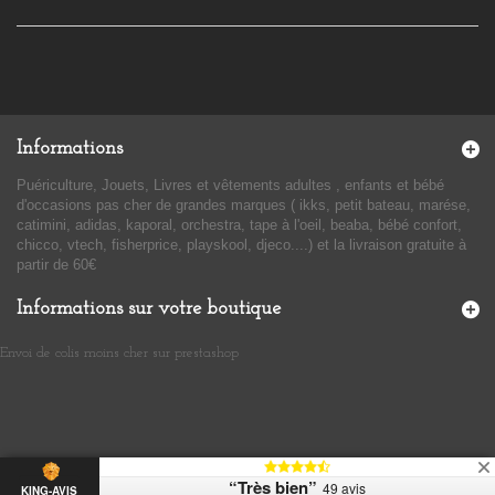
Informations
Puériculture, Jouets, Livres et vêtements adultes , enfants et bébé
d'occasions pas cher de grandes marques ( ikks, petit bateau, marése,
catimini, adidas, kaporal, orchestra, tape à l'oeil, beaba, bébé confort,
chicco, vtech, fisherprice, playskool, djeco....) et la livraison gratuite à
partir de 60€
Informations sur votre boutique
Envoi de colis moins cher sur prestashop
​
“Très bien”
49 avis
KING-AVIS