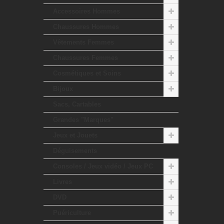
Accessoires Hommes
Chaussures Hommes
Vêtements Femmes
Chaussures Femmes
Cosmétiques et Soins
Bijoux
Sacs, Cartables
Grandes "Marques"
Jeux et Jouets
Déguisements
Consoles / Jeux vidéo / Jeux PC
Livres
DVD
Puériculture