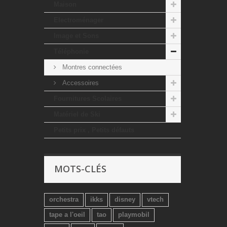
Maison
Electroménager
Image et Sons
Téléphonie
Montres connectées
Accessoires
Fournitures Scolaires
Matériel de Ski
Petits prix , Petits défauts
MOTS-CLÉS
orchestra
ikks
disney
vtech
tape a l'oeil
tao
playmobil