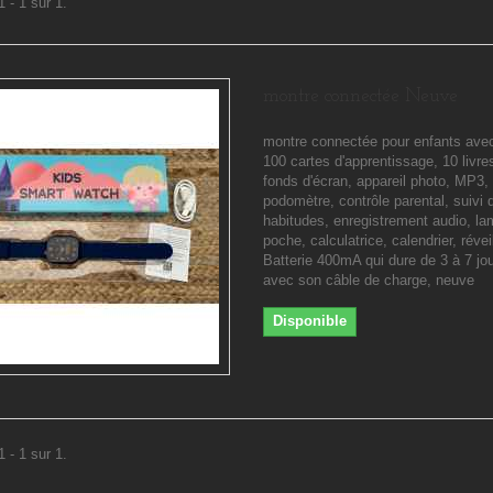
 - 1 sur 1.
montre connectée Neuve
montre connectée pour enfants avec
100 cartes d'apprentissage, 10 livre
fonds d'écran, appareil photo, MP3,
podomètre, contrôle parental, suivi 
habitudes, enregistrement audio, l
poche, calculatrice, calendrier, réveil
Batterie 400mA qui dure de 3 à 7 jour
avec son câble de charge, neuve
Disponible
 - 1 sur 1.