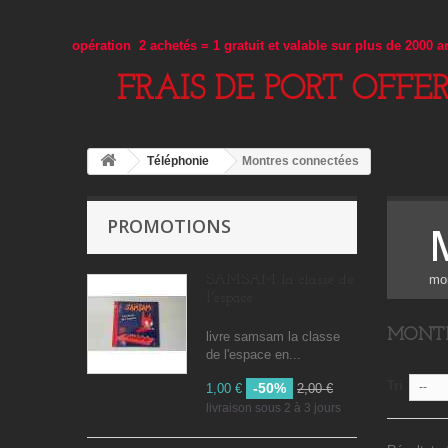
opération 2 achetés = 1 gratuit et valable sur plus de 2000 
FRAIS DE PORT OFFE
Téléphonie
Montres connectées
PROMOTIONS
mo
SAMSAM la classe de
l'espace
MONTR
livre samsam la classe
de l'espace en...
Tri
-50%
--
1,00 €
2,00 €
livraison sous 2 à 3 jours