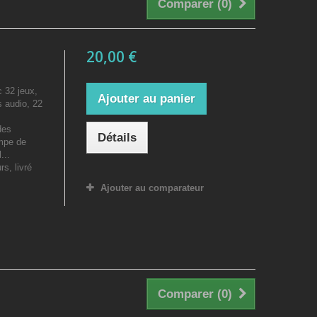
Comparer (
0
)
20,00 €
 32 jeux,
Ajouter au panier
s audio, 22
des
Détails
ampe de
...
s, livré
Ajouter au comparateur
Comparer (
0
)