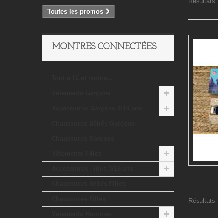
Résultats 1
Toutes les promos
MONTRES CONNECTÉES
Tout a 1€ et moins...
Vêtements Garçons
Accessoires Garçons 3/16 ans
Chaussures Bébés Garçons
Chaussures Garçons
Vêtements Filles
Accessoires Filles 3/16 ans
Chaussures bébés Filles
Chaussures Filles
Résultats 1
Vêtements Hommes