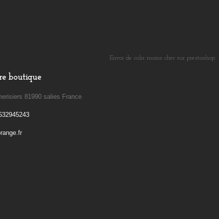
Envoi de colis moins cher sur prestashop
​
re boutique
erisiers 81990 salies France
632945243
ange.fr