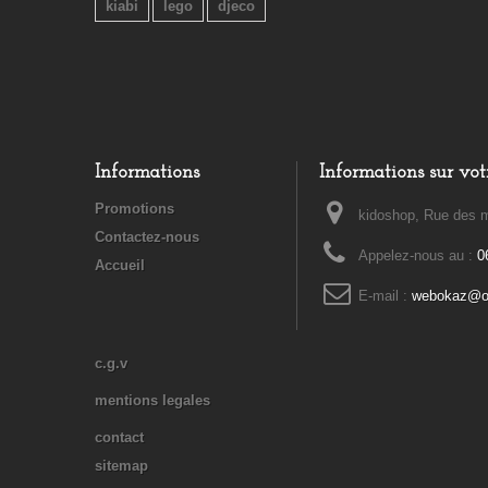
kiabi
lego
djeco
Informations
Informations sur vot
Promotions
kidoshop, Rue des m
Contactez-nous
Appelez-nous au :
0
Accueil
E-mail :
webokaz@or
c.g.v
mentions legales
contact
sitemap