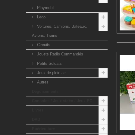
Playmobil
Lego
Voitures, Camions, Bateaux,
Avions, Trains
Circuits
Jouets Radio Commandés
Petits Soldats
Jeux de plein air
Autres
Déguisements
Consoles / Jeux vidéo / Jeux PC
Livres
DVD
Puériculture