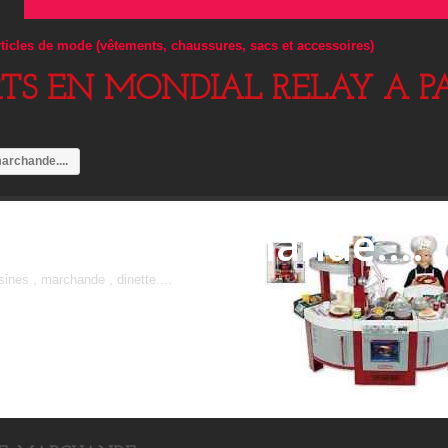
articles de mode (vêtements, chaussures, sacs et accessoires)
RTS EN MONDIAL RELAY A PA
archande....
Cuisine, marchande....
sines , marchande , dinette....