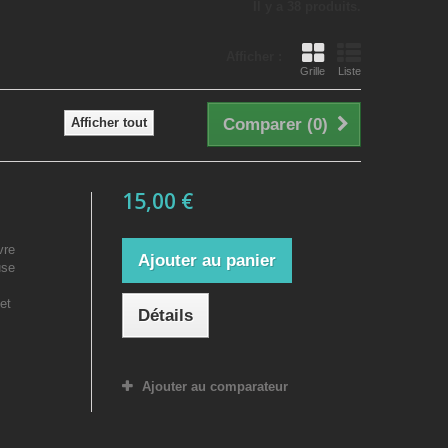
Il y a 38 produits.
Afficher :
Grille
Liste
Afficher tout
Comparer (
0
)
15,00 €
vre
Ajouter au panier
use
et
Détails
Ajouter au comparateur