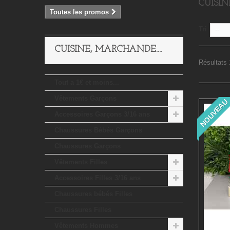
CUISIN
Toutes les promos
Tri
--
CUISINE, MARCHANDE....
Résultats 
Tout a 1€ et moins...
Vêtements Garçons
NOUVEAU
Accessoires Garçons 3/16 ans
Chaussures Bébés Garçons
Chaussures Garçons
Vêtements Filles
Accessoires Filles 3/16 ans
Chaussures bébés Filles
Chaussures Filles
Vêtements Hommes