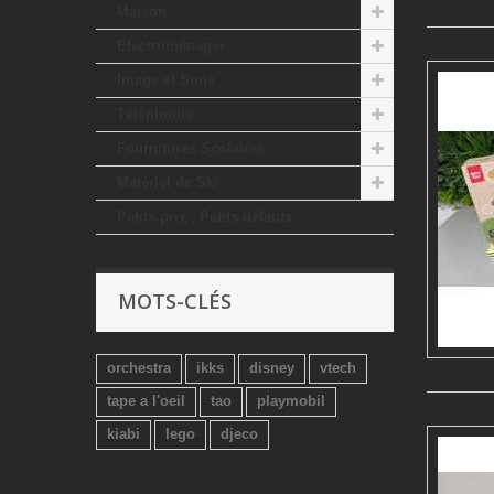
Maison
Electroménager
Image et Sons
Téléphonie
Fournitures Scolaires
Matériel de Ski
Petits prix , Petits défauts
MOTS-CLÉS
orchestra
ikks
disney
vtech
tape a l'oeil
tao
playmobil
kiabi
lego
djeco