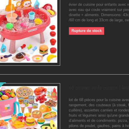
évier de cuisine pour enfants avec r
avec eau qui coule vraiment sur pie
dinette + aliments. Dimensions: 43
/60 cm de long et 33cm de large, ne
Rupture de stock
68 accessoires de cuisine Neu
lot de 68 pièces pour la cuisine ave
rangement, des couteaux (à steak, f
cuillère), assiettes carrées et ronde
fruits et légumes ainsi qu'une grand
d’aliments et de condiments: pizza,
pilons de poulet, gaufres, pains à h