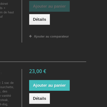
obinet
Ajouter au panier
ds +
cm de haut
uf
Détails
Ajouter au comparateur
23,00 €
fs
c 1 sac de
Ajouter au panier
ourchette,
s, des
e variété
Détails
 steak,
ot-dog,