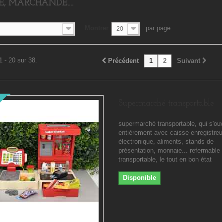
E, MARCHANDE....
Montrer
par page
20
1 - 20 sur 38.
Précédent
1
2
Suivant
Supermarché transportable
supermarché transportable, qui s'ou
entièrement avec caisse enregistre
électronique, aliments, stands de
présentation, monnaie... refermable 
transportable, le tout en bon état
Disponible