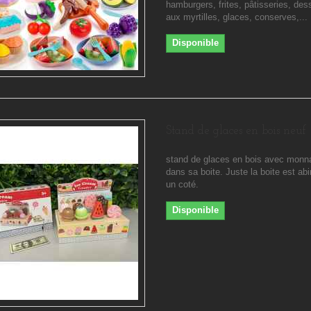
hamburgers, frites, pâtisseries, dess
aux myrtilles, glaces, conserves,...
Disponible
Stand de glaces en bois neuf
stand de glaces en bois avec monna
dans sa boite. Juste la boite est ab
un coté.
Disponible