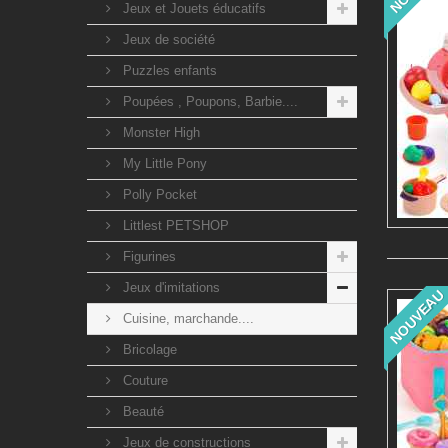
Jeux et Jouets éducatifs
Jeux de société
Puzzles enfants
Poupées , Poupons, Barbie....
Monster High
My Little Pony
Polly Pocket
Littlest PETSHOP
Figurines
Jeux d'imitations
NOUVEAU
Cuisine, marchande....
Bricolage
Couture
Beauté
Jeux de constructions