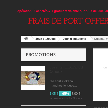
opération 2 achetés = 1 gratuit et valable sur plus de 2000 
FRAIS DE PORT OFFE
Jeux et Jouets
Jeux d'imitations
Cuisine, m
PROMOTIONS
cui
Tee shirt KIDKANAI
24 mois
tee shirt kidkanai
manches longues...
-65%
1,05 €
3,00 €
livraison sous 2 à 3 jours