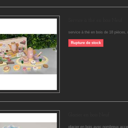
Service à thé en bois Neuf
service à thé en bois de 18 pièces, 
Rupture de stock
Glacier en bois Neuf
glacier en bois avec nombreux acce