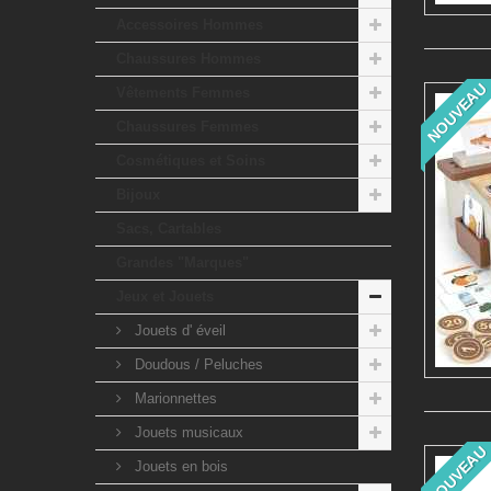
Accessoires Hommes
Chaussures Hommes
NOUVEAU
Vêtements Femmes
Chaussures Femmes
Cosmétiques et Soins
Bijoux
Sacs, Cartables
Grandes "Marques"
Jeux et Jouets
Jouets d' éveil
Doudous / Peluches
Marionnettes
Jouets musicaux
NOUVEAU
Jouets en bois