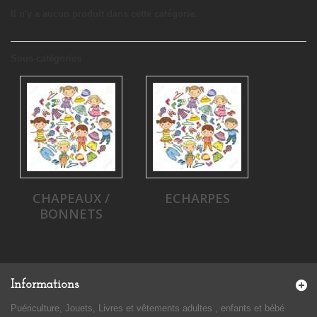
Il n'y a aucun produit dans cette catégorie.
Sous-catégories
CHAPEAUX /
ECHARPES
BONNETS
Informations
Puériculture, Jouets, Livres et vêtements adultes , enfants et bébé