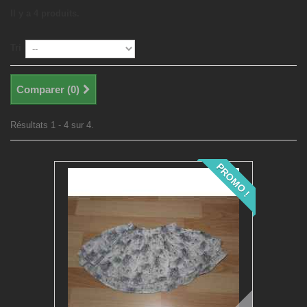
Il y a 4 produits.
Tri
Comparer (
0
)
Résultats 1 - 4 sur 4.
PROMO !