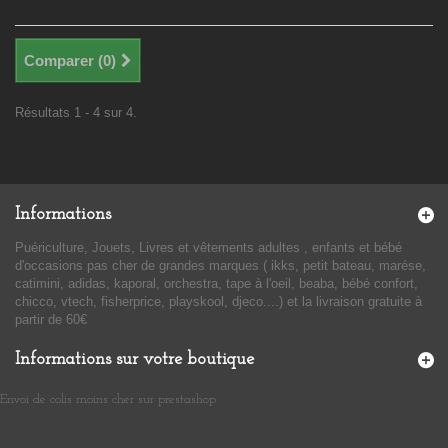
Comparer (
0
)
Résultats 1 - 4 sur 4.
Informations
Puériculture, Jouets, Livres et vêtements adultes , enfants et bébé
d'occasions pas cher de grandes marques ( ikks, petit bateau, marése,
catimini, adidas, kaporal, orchestra, tape à l'oeil, beaba, bébé confort,
chicco, vtech, fisherprice, playskool, djeco....) et la livraison gratuite à
partir de 60€
Informations sur votre boutique
Envoi de colis moins cher sur prestashop
​