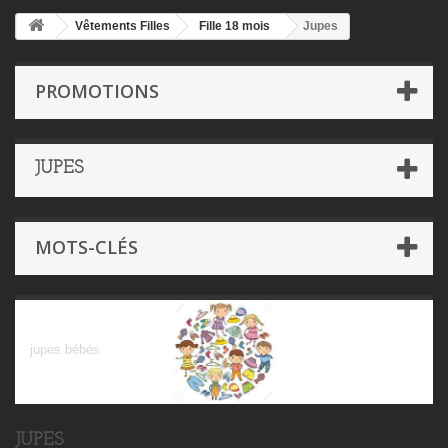
Vêtements Filles
Fille 18 mois
Jupes
PROMOTIONS
JUPES
MOTS-CLÉS
Jupes
jupes bébés
JUPES