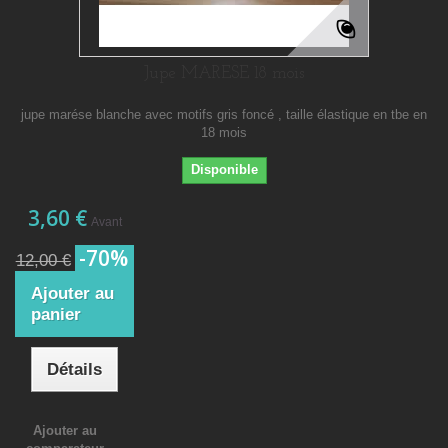
Jupe MARESE 18 mois
jupe marése blanche avec motifs gris foncé , taille élastique en tbe en
18 mois
Disponible
3,60 €
Avant
-70%
12,00 €
Ajouter au
panier
Détails
Ajouter au