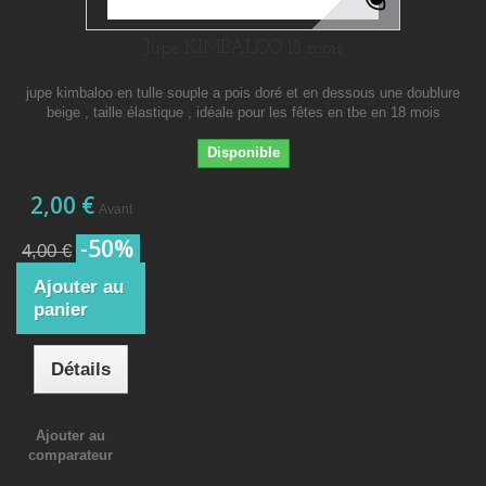
Jupe KIMBALOO 18 mois
jupe kimbaloo en tulle souple a pois doré et en dessous une doublure
beige , taille élastique , idéale pour les fêtes en tbe en 18 mois
Disponible
2,00 €
Avant
-50%
4,00 €
Ajouter au
panier
Détails
Ajouter au
comparateur