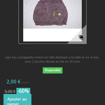
Jupe LULU CASTAGNETTE 18 mois
jupe lulu castagnette marron en toile élastiqué a la taille et sur le bas,
avec 2 poches devant en tbe en 18 mois
Disponible
2,00 €
Avant
-60%
5,00 €
Ajouter au
panier