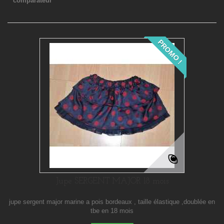
comparateur
PROMO !
Jupe SERGENT MAJOR 18 mois
jupe sergent major marine a pois bordeaux , taille élastique ,doublée en
tbe en 18 mois