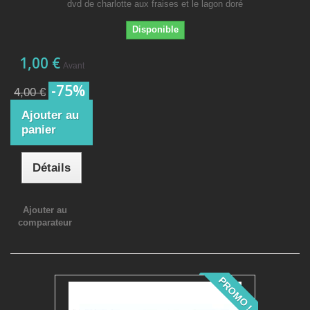
dvd de charlotte aux fraises et le lagon doré
Disponible
1,00 €
Avant
-75%
4,00 €
Ajouter au
panier
Détails
Ajouter au
comparateur
PROMO !