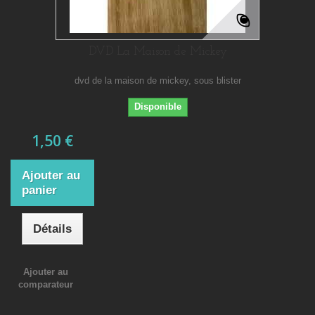
DVD La Maison de Mickey
dvd de la maison de mickey, sous blister
Disponible
1,50 €
Ajouter au
panier
Détails
Ajouter au
comparateur