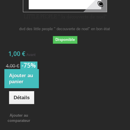
LITTLE PEOPLE " la découverte de noel"
dvd des little people " decouverte de noel" en bon état
Disponible
1,00 €
Avant
-75%
4,00 €
Ajouter au
panier
Détails
Ajouter au
comparateur