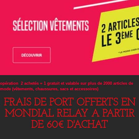
opération 2 achetés = 1 gratuit et valable sur plus de 2000 articles de
mode (vêtements, chaussures, sacs et accessoires)
FRAIS DE PORT OFFERTS EN
MONDIAL RELAY A PARTIR
DE 60€ D'ACHAT