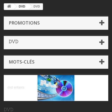
DVD
DVD
PROMOTIONS
DVD
MOTS-CLÉS
DVD
dvd enfants
DVD