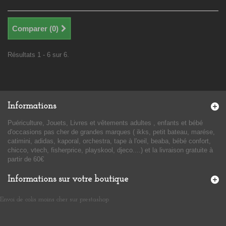
Comparer (
0
)
Résultats 1 - 6 sur 6.
Informations
Puériculture, Jouets, Livres et vêtements adultes , enfants et bébé
d'occasions pas cher de grandes marques ( ikks, petit bateau, marése,
catimini, adidas, kaporal, orchestra, tape à l'oeil, beaba, bébé confort,
chicco, vtech, fisherprice, playskool, djeco....) et la livraison gratuite à
partir de 60€
Informations sur votre boutique
Envoi de colis moins cher sur prestashop
​