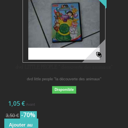
dvd LITTLE PEOPLE " découverte des animaux"
dvd little people "la découverte des animaux"
Disponible
1,05 €
Avant
-70%
3,50 €
Ajouter au