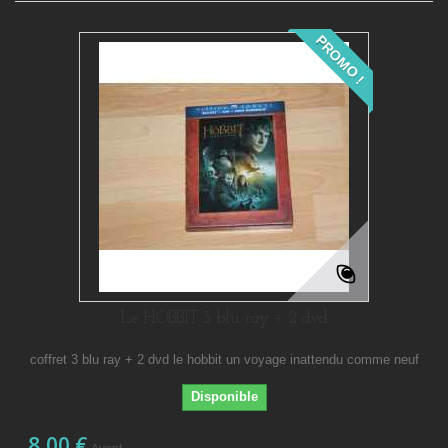
PROMO !
Le HOBBIT 3 blu ray + 2 dvd
coffret 3 blu ray + 2 dvd le hobbit un voyage inattendu comme neuf
Disponible
8,00 €