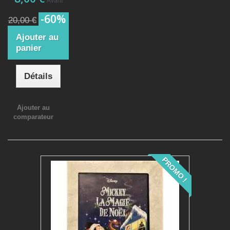
Avant
-60%
20,00 €
Ajouter au
panier
Détails
Ajouter au
comparateur
PROMO !