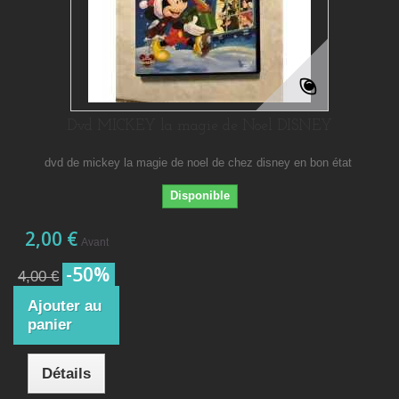
Dvd MICKEY la magie de Noel DISNEY
dvd de mickey la magie de noel de chez disney en bon état
Disponible
2,00 €
Avant
-50%
4,00 €
Ajouter au
panier
Détails