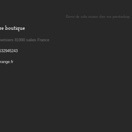
Envoi de colis moins cher sur prestashop
​
re boutique
erisiers 81990 salies France
632945243
ange.fr