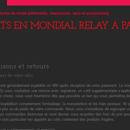
articles de mode (vêtements, chaussures, sacs et accessoires)
RTS EN MONDIAL RELAY A PA
isons et retours
ort de votre colis
sont généralement expédiés en 48h après réception de votre paiement. Le mod
 Si vous souhaitez une remise avec signature, un coût supplémentaire s'appli
on choisi, nous vous fournirons dès que possible un lien qui vous permettra de s
d'expédition comprennent l'emballage, la manutention et les frais postaux. Ils p
du prix ou du poids de votre commande. Nous vous conseillons de regrouper
ux commandes distinctes et vous devrez vous acquitter des frais de port pour
 soin particulier est apporté au colis contenant des produits fragiles..
sont surdimensionnés et protégés.