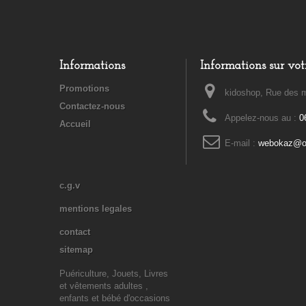
Informations
Informations sur vot
Promotions
kidoshop, Rue des m
Contactez-nous
Appelez-nous au :
0
Accueil
E-mail :
webokaz@or
c.g.v
mentions legales
contact
sitemap
Puériculture, Jouets, Livres
et vêtements adultes ,
enfants et bébé d'occasions