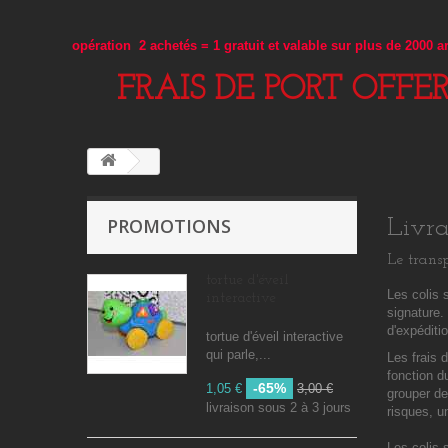
opération 2 achetés = 1 gratuit et valable sur plus de 2000 
FRAIS DE PORT OFFE
PROMOTIONS
Livra
Le transp
tortue d'éveil
Les colis 
interactive
signature.
d'expéditi
tortue d'éveil interactive
qui parle,...
Les frais 
fonction 
-65%
1,05 €
3,00 €
grouper de
livraison sous 2 à 3 jours
risques, un
Les colis 