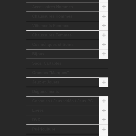
Accessoires Hommes
Chaussures Hommes
Vêtements Femmes
Chaussures Femmes
Cosmétiques et Soins
Bijoux
Sacs, Cartables
Grandes "Marques"
Jeux et Jouets
Déguisements
Consoles / Jeux vidéo / Jeux PC
Livres
DVD
Puériculture