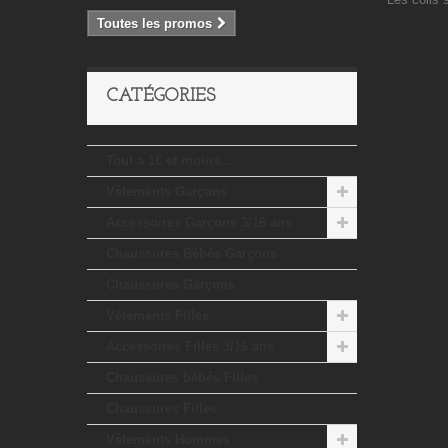
Toutes les promos
CATÉGORIES
Tout a 1€ et moins...
Vêtements Garçons
Accessoires Garçons 3/16 ans
Chaussures Bébés Garçons
Chaussures Garçons
Vêtements Filles
Accessoires Filles 3/16 ans
Chaussures bébés Filles
Chaussures Filles
Vêtements Hommes