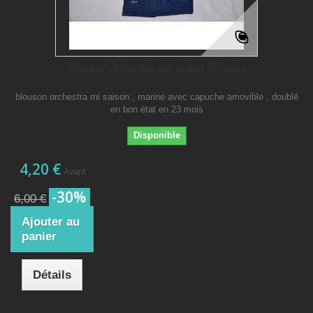
Blouson Orchestra mi saison 23 mois
blouson orchestra mi saison , marine avec capuche amovible , doublé
en bon état en 23 mois
Disponible
4,20 €
Avant
-30%
6,00 €
Ajouter au
panier
Détails