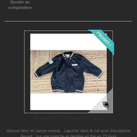
Ajouter au
comparateur
PROMO !
Blouson IKKS mi saison 23 mois
blouson ikks mi saison marine , capuche dans le col avec inscriptions
devant , sur une manche et derrière en tbe en 23 mois