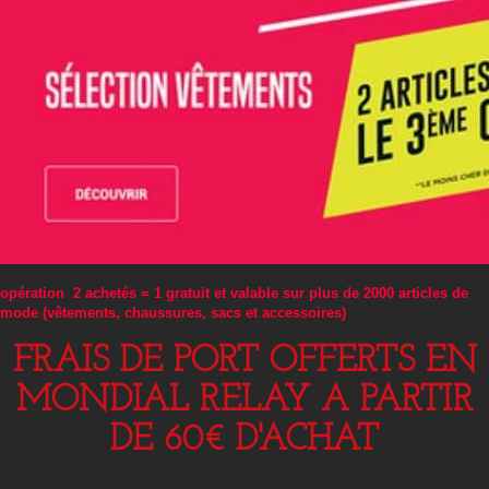
opération 2 achetés = 1 gratuit et valable sur plus de 2000 articles de
mode (vêtements, chaussures, sacs et accessoires)
FRAIS DE PORT OFFERTS EN
MONDIAL RELAY A PARTIR
DE 60€ D'ACHAT