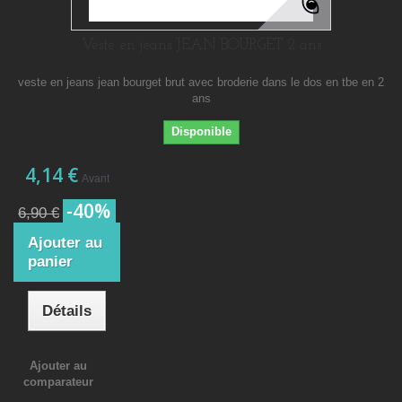
Veste en jeans JEAN BOURGET 2 ans
veste en jeans jean bourget brut avec broderie dans le dos en tbe en 2
ans
Disponible
4,14 €
Avant
-40%
6,90 €
Ajouter au
panier
Détails
Ajouter au
comparateur