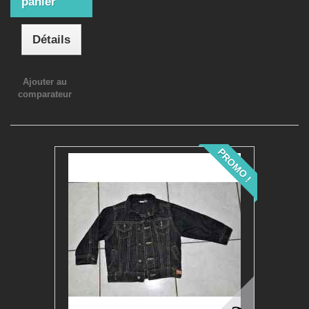
panier
Détails
Ajouter au
comparateur
PROMO !