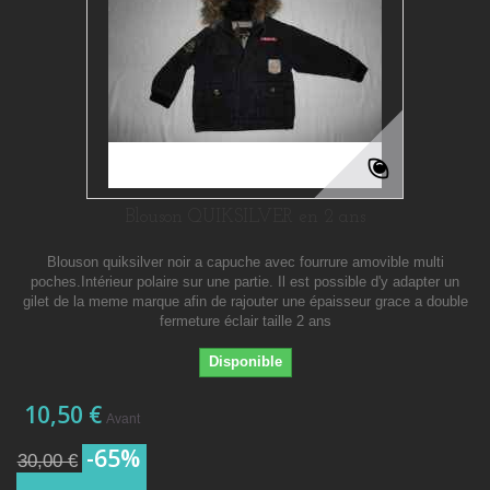
Blouson QUIKSILVER en 2 ans
Blouson quiksilver noir a capuche avec fourrure amovible multi
poches.Intérieur polaire sur une partie. Il est possible d'y adapter un
gilet de la meme marque afin de rajouter une épaisseur grace a double
fermeture éclair taille 2 ans
Disponible
10,50 €
Avant
-65%
30,00 €