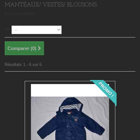
MANTEAUX/ VESTES/ BLOUSONS
Il y a 6 produits.
Tri
Comparer (
0
)
Résultats 1 - 6 sur 6.
PROMO !