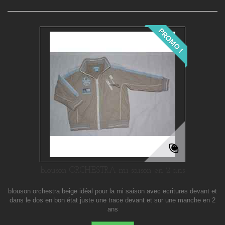
PROMO !
blouson ORCHESTRA mi saison en 2 ans
blouson orchestra beige idéal pour la mi saison avec ecritures devant et
dans le dos en bon état juste une trace devant et sur une manche en 2
ans