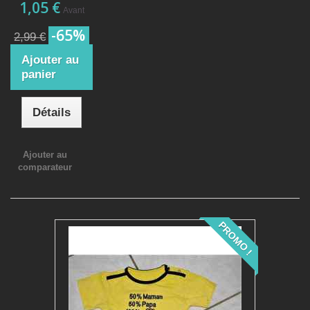
1,05 €
Avant
-65%
2,99 €
Ajouter au
panier
Détails
Ajouter au
comparateur
PROMO !