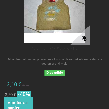
Débardeur OXBOW 6 Mois
Débardeur oxbow beige avec motif sur le devant et étiquette dans le
dos en tbe 6 mois
Disponible
2,10 €
Avant
-40%
3,50 €
Ajouter au
panier