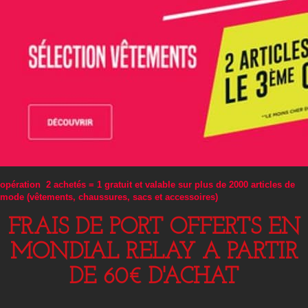
opération 2 achetés = 1 gratuit et valable sur plus de 2000 articles de
mode (vêtements, chaussures, sacs et accessoires)
FRAIS DE PORT OFFERTS EN
MONDIAL RELAY A PARTIR
DE 60€ D'ACHAT