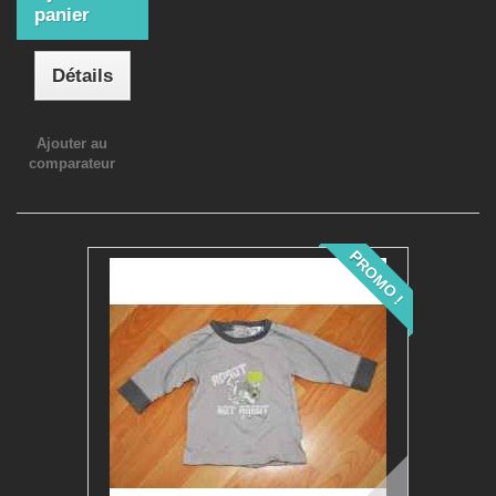
panier
Détails
Ajouter au
comparateur
PROMO !