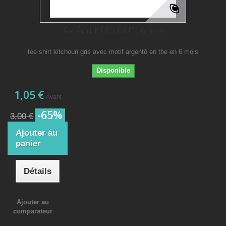
Tee shirt KITCHOUN 6 mois
tee shirt kitchoun gris avec motif argenté en tbe en 6 mois
Disponible
1,05 €
Avant
-65%
3,00 €
Ajouter au
panier
Détails
Ajouter au
comparateur