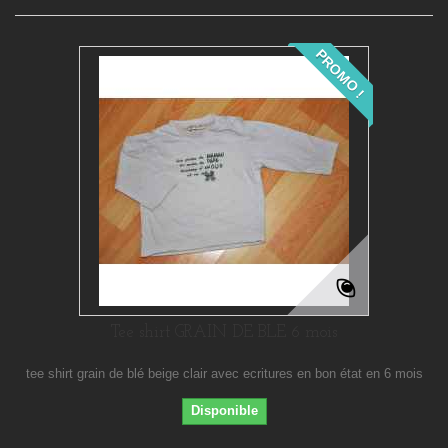
PROMO !
Tee shirt GRAIN DE BLE 6 mois
tee shirt grain de blé beige clair avec ecritures en bon état en 6 mois
Disponible