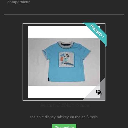
comparateur
PROMO !
Tee shirt DISNEY 6 mois
tee shirt disney mickey en tbe en 6 mois
Disponible