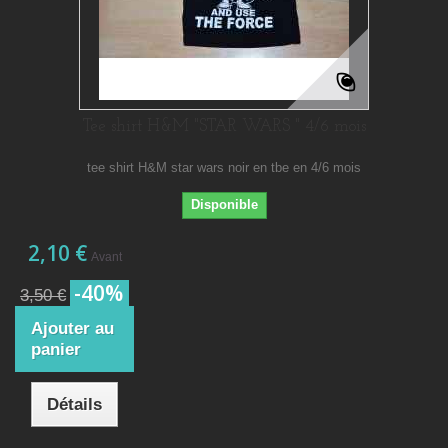
Tee shirt H&M "STAR WARS " 4/6 mois
tee shirt H&M star wars noir en tbe en 4/6 mois
Disponible
2,10 €
Avant
-40%
3,50 €
Ajouter au
panier
Détails