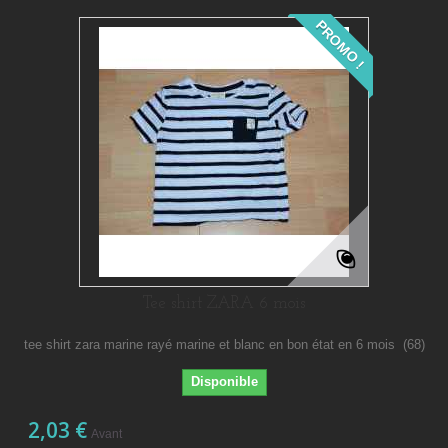
PROMO !
Tee shirt ZARA 6 mois
tee shirt zara marine rayé marine et blanc en bon état en 6 mois (68)
Disponible
2,03 €
Avant