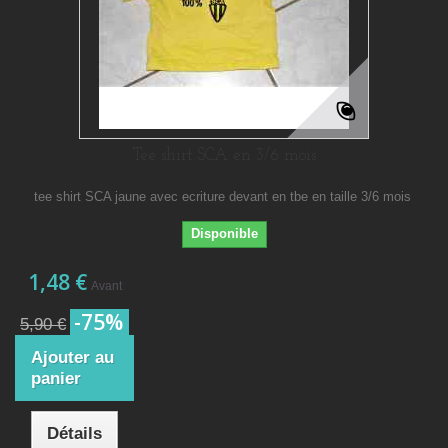
Tee shirt SCA en 3/6 mois
tee shirt SCA jaune avec ecriture devant en tbe en taille 3/6 mois
Disponible
1,48 €
Avant
-75%
5,90 €
Ajouter au
panier
Détails