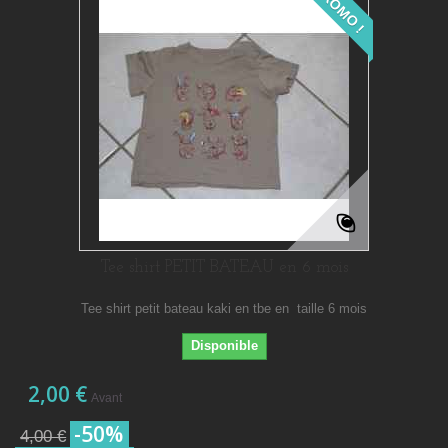
PROMO !
Tee shirt PETIT BATEAU en 6 mois
Tee shirt petit bateau kaki en tbe en taille 6 mois
Disponible
2,00 €
Avant
-50%
4,00 €