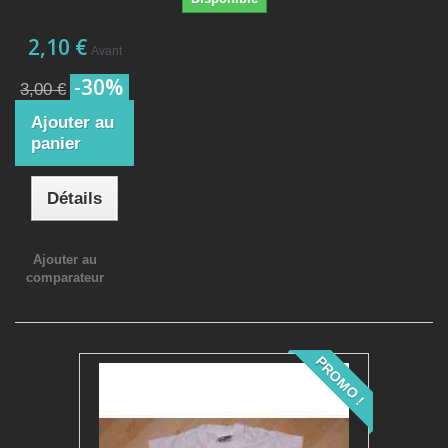
2,10 €
Avant
-30%
3,00 €
Ajouter au
panier
Détails
Ajouter au
comparateur
PROMO !