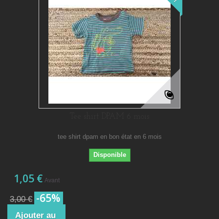
Tee shirt DPAM 6 mois
tee shirt dpam en bon état en 6 mois
Disponible
1,05 €
Avant
-65%
3,00 €
Ajouter au