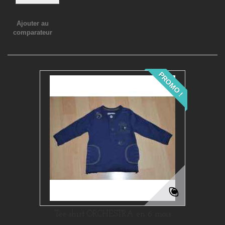
Ajouter au
comparateur
PROMO !
Tee shirt ORCHESTRA en 6 mois