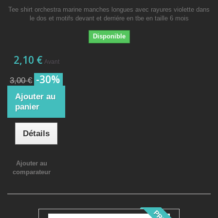
Tee shirt orchestra marine manches longues avec rayures violette dans
le dos et motifs devant et derriére en tbe en taille 6 mois
Disponible
2,10 €
Avant
-30%
3,00 €
Ajouter au
panier
Détails
Ajouter au
comparateur