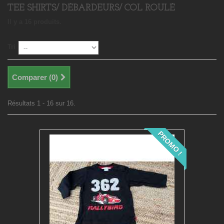
TEE SHIRTS/ DÉBARDEURS/ COL ROULÉ
Il y a 16 produits.
Tri
Comparer (
0
)
Résultats 1 - 16 sur 16.
PROMO !