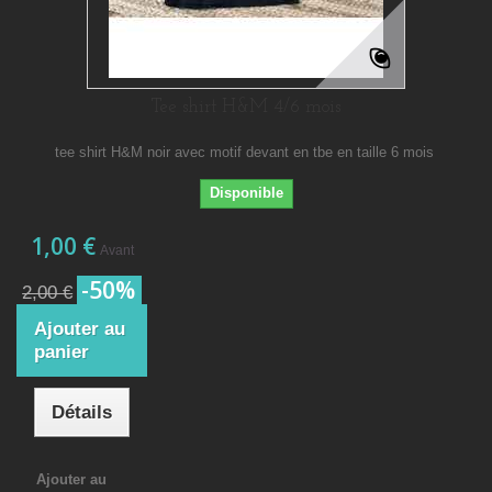
Tee shirt H&M 4/6 mois
tee shirt H&M noir avec motif devant en tbe en taille 6 mois
Disponible
1,00 €
Avant
-50%
2,00 €
Ajouter au
panier
Détails
Ajouter au