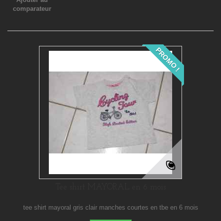
comparateur
PROMO !
Tee shirt MAYORAL en 6 mois
tee shirt mayoral gris clair manches courtes en tbe en 6 mois