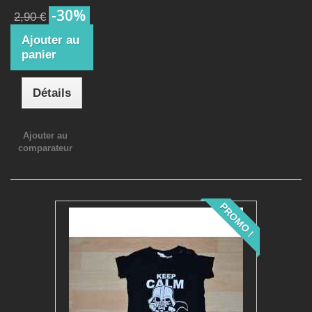
-30%
2,90 €
Ajouter au
panier
Détails
Ajouter au
comparateur
PROMO !