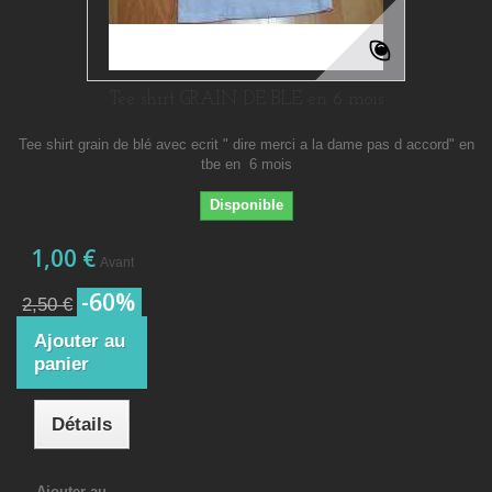
Tee shirt GRAIN DE BLE en 6 mois
Tee shirt grain de blé avec ecrit " dire merci a la dame pas d accord" en
tbe en 6 mois
Disponible
1,00 €
Avant
-60%
2,50 €
Ajouter au
panier
Détails
Ajouter au