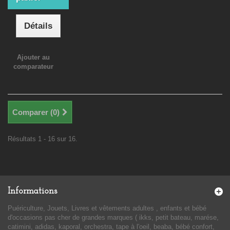
Détails
Ajouter au
comparateur
Comparer (
0
)
Résultats 1 - 16 sur 16.
Informations
Puériculture, Jouets, Livres et vêtements adultes , enfants et bébé
d'occasions pas cher de grandes marques ( ikks, petit bateau, marése,
catimini, adidas, kaporal, orchestra, tape à l'oeil, beaba, bébé confort,