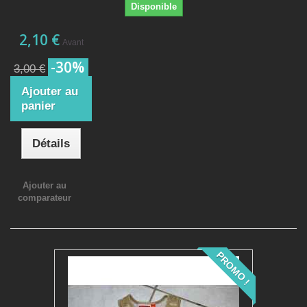
Disponible
2,10 €
Avant
-30%
3,00 €
Ajouter au
panier
Détails
Ajouter au
comparateur
PROMO !