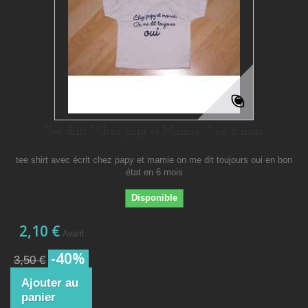
Tee shirt " Chez papi et Mamie... " en 6 mois
tee shirt avec écrit chez papy et mamie on me dit toujours oui en bon
état en 6 mois
Disponible
2,10 €
Avant
-40%
3,50 €
Ajouter au
panier