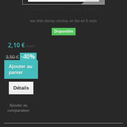
Tee shirt DISNEY mickey 6 mois
tee shirt disney mickey en tbe en 6 mois
Disponible
2,10 €
Avant
-40%
3,50 €
Ajouter au
panier
Détails
Ajouter au
comparateur