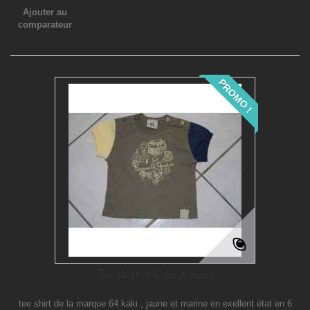
Ajouter au
comparateur
PROMO !
Tee shirt "64" en 6 mois
tee shirt de la marque 64 kaki , jaune et marine en exellent état en 6