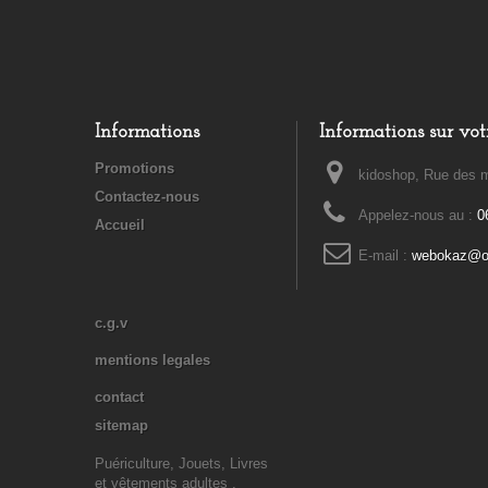
Informations
Informations sur vot
Promotions
kidoshop, Rue des m
Contactez-nous
Appelez-nous au :
0
Accueil
E-mail :
webokaz@or
c.g.v
mentions legales
contact
sitemap
Puériculture, Jouets, Livres
et vêtements adultes ,