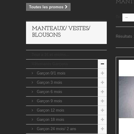
MANTE
Toutes les promos
Tri
--
MANTEAUX/ VESTES/
BLOUSONS
Résultats 1
Tout a 1€ et moins...
Vêtements Garçons
Garçon 0/1 mois
Garçon 3 mois
Garçon 6 mois
Garçon 9 mois
Garçon 12 mois
Garçon 18 mois
Garçon 24 mois/ 2 ans