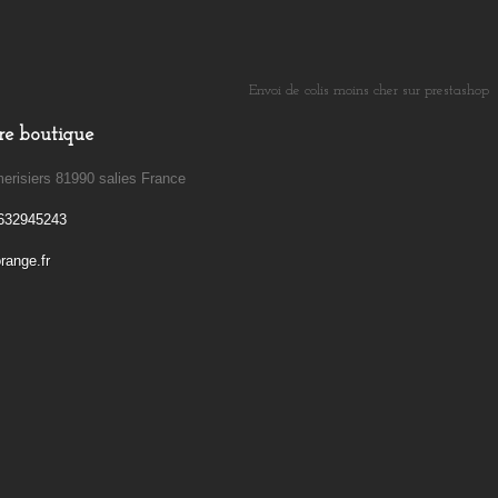
Envoi de colis moins cher sur prestashop
​
re boutique
erisiers 81990 salies France
632945243
ange.fr