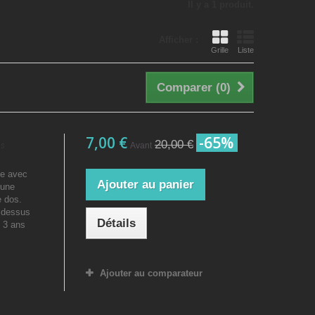
Il y a 1 produit.
Afficher :
Grille
Liste
Comparer (
0
)
7,00 €
-65%
20,00 €
s
Avant
he avec
Ajouter au panier
 une
e dos.
e dessus
Détails
en 3 ans
Ajouter au comparateur