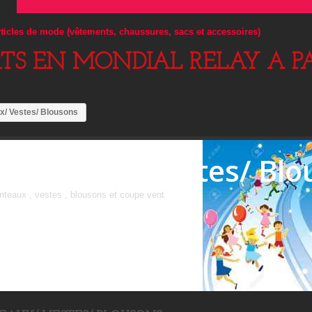
articles de mode (vêtements, chaussures, sacs et accessoires)
RTS EN MONDIAL RELAY A PA
x/ Vestes/ Blousons
Manteaux/ Vestes/ Blo
teaux , vestes , blousons et coupe vent