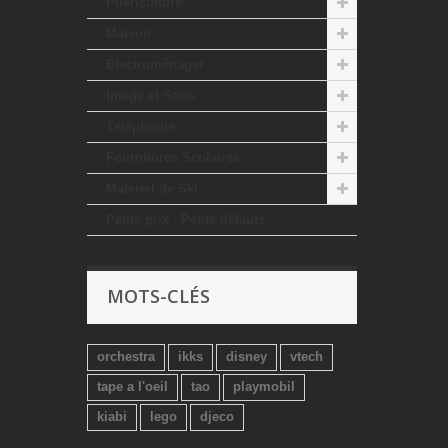
Puériculture
Maison
Electroménager
Image et Sons
Téléphonie
Fournitures Scolaires
Matériel de Ski
Petits prix , Petits défauts
MOTS-CLÉS
orchestra
ikks
disney
vtech
tape a l'oeil
tao
playmobil
kiabi
lego
djeco