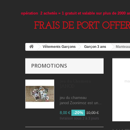
opération 2 achetés = 1 gratuit et valable sur plus de 2000 
FRAIS DE PORT OFFE
Vêtements Garçons
Garçon 3 ans
Manteau
PROMOTIONS
man
Jeu du Chameau
JANOD
jeu du chameau
janod Zoonimoz est un...
-20%
8,00 €
10,00 €
livraison sous 2 à 3 jours