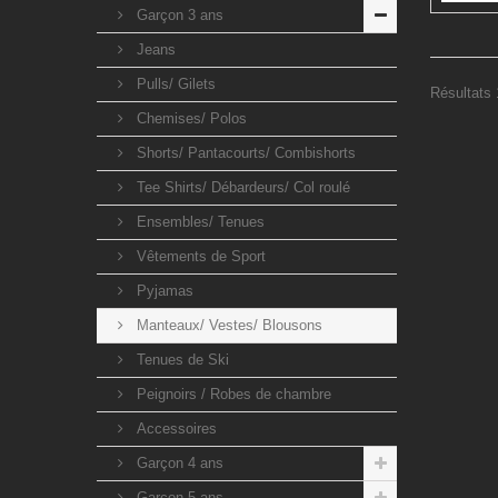
Garçon 3 ans
Jeans
Pulls/ Gilets
Résultats 1
Chemises/ Polos
Shorts/ Pantacourts/ Combishorts
Tee Shirts/ Débardeurs/ Col roulé
Ensembles/ Tenues
Vêtements de Sport
Pyjamas
Manteaux/ Vestes/ Blousons
Tenues de Ski
Peignoirs / Robes de chambre
Accessoires
Garçon 4 ans
Garçon 5 ans