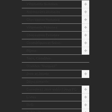
Vêtements Hommes
Accessoires Hommes
Chaussures Hommes
Vêtements Femmes
Chaussures Femmes
Cosmétiques et Soins
Bijoux
Sacs, Cartables
Grandes "Marques"
Jeux et Jouets
Déguisements
Consoles / Jeux vidéo / Jeux PC
Livres
DVD