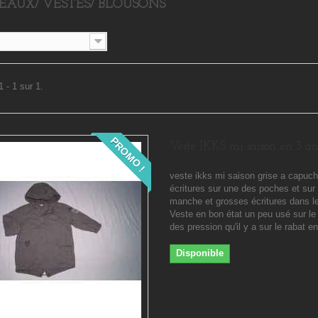
AUX/ VESTES/ BLOUSONS
 - 1 sur 1.
PROMO !
Veste IKKS mi saison en 3 an
veste ikks mi saison grise a capuc
écritures sur une des poches et sur
manche et grosses écritures dans l
Veste en bon état un peu usé sur l
des pression qu'il y a sur le rabat 
Disponible