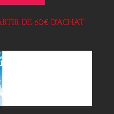
RTIR DE 60€ D'ACHAT
usons