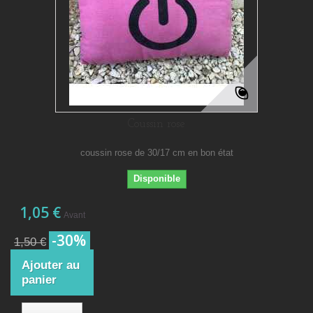
Coussin rose
coussin rose de 30/17 cm en bon état
Disponible
1,05 €
Avant
-30%
1,50 €
Ajouter au
panier