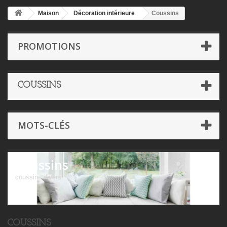
Maison
Décoration intérieure
Coussins
PROMOTIONS
COUSSINS
MOTS-CLÉS
Coussins
coussins divers
COUSSINS