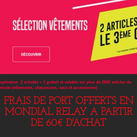
opération 2 achetés = 1 gratuit et valable sur plus de 2000 articles de
mode (vêtements, chaussures, sacs et accessoires)
FRAIS DE PORT OFFERTS EN
MONDIAL RELAY A PARTIR
DE 60€ D'ACHAT