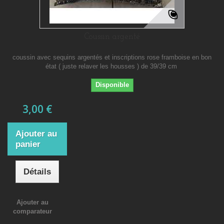
Coussin argenté
coussin avec sequins argentés et inscriptions rose framboise en bon
état ( juste relaver les housses ) de 39/39 cm
Disponible
3,00 €
Ajouter au
panier
Détails
Ajouter au
comparateur