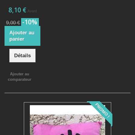
8,10 €
Avant
-10%
9,00 €
Ajouter au
panier
Détails
Ajouter au
comparateur
PROMO !