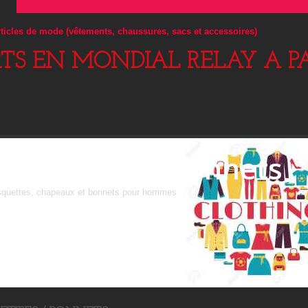
articles de mode (vêtements, chaussures, sacs et accessoires)
RTS EN MONDIAL RELAY A PA
Casquettes / Bonnets
squettes, chapeaux et bonnets pour hommes