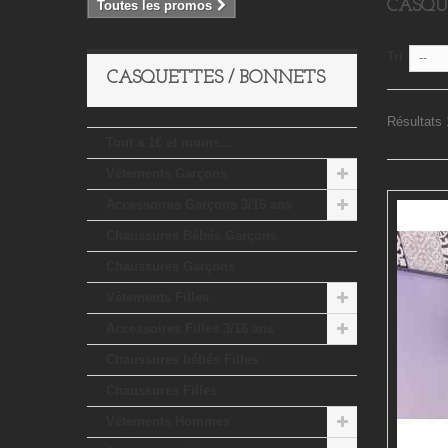
CASQU
Toutes les promos
Tri
--
CASQUETTES / BONNETS
Résultats 1
Tout a 1€ et moins...
Vêtements Garçons
Accessoires Garçons 3/16 ans
Chaussures Bébés Garçons
Chaussures Garçons
Vêtements Filles
Accessoires Filles 3/16 ans
Chaussures bébés Filles
Chaussures Filles
Vêtements Hommes