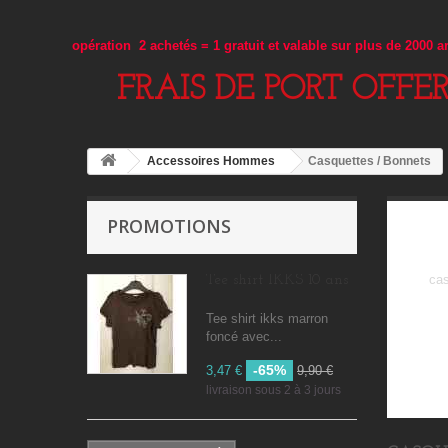
opération 2 achetés = 1 gratuit et valable sur plus de 2000 
FRAIS DE PORT OFFE
Accessoires Hommes
Casquettes / Bonnets
PROMOTIONS
ca
Tee shirt IKKS 10 ans
Tee shirt ikks marron
foncé avec...
-65%
3,47 €
9,90 €
livraison sous 2 à 3 jours