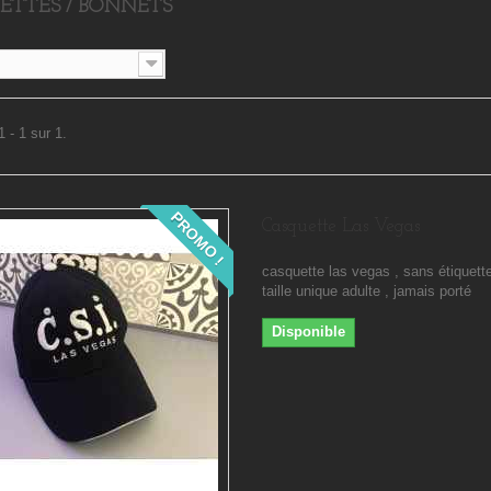
ETTES / BONNETS
 - 1 sur 1.
PROMO !
Casquette Las Vegas
casquette las vegas , sans étiquette
taille unique adulte , jamais porté
Disponible