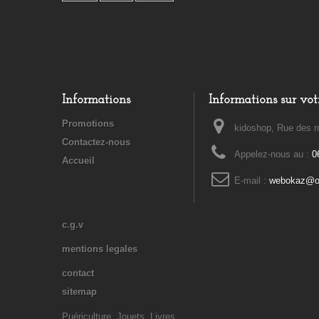
Informations
Informations sur vot
Promotions
kidoshop, Rue des m
Contactez-nous
Appelez-nous au :
0
Accueil
E-mail :
webokaz@or
c.g.v
mentions legales
contact
sitemap
Puériculture, Jouets, Livres