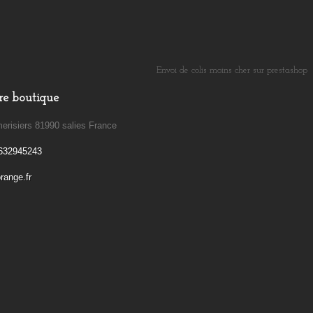
Envoi de colis moins cher sur prestashop
​
re boutique
erisiers 81990 salies France
632945243
ange.fr