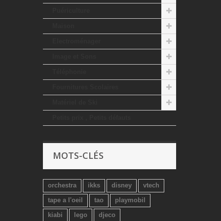
Puériculture
Maison
Electroménager
Image et Sons
Téléphonie
Fournitures Scolaires
Matériel de Ski
Petits prix , Petits défauts
MOTS-CLÉS
orchestra
ikks
disney
vtech
tape a l'oeil
tao
playmobil
kiabi
lego
djeco