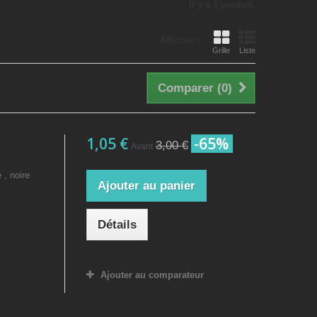
Il y a 1 produit.
Afficher :
Grille
Liste
Comparer (
0
)
1,05 €
-65%
3,00 €
Avant
 , noire
Ajouter au panier
Détails
Ajouter au comparateur