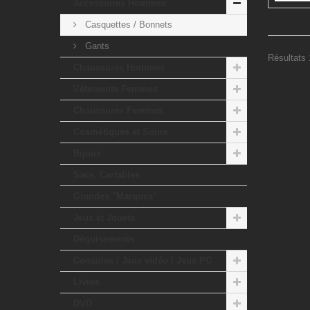
Accessoires Hommes
Casquettes / Bonnets
Gants
Résultats 1
Chaussures Hommes
Vêtements Femmes
Chaussures Femmes
Cosmétiques et Soins
Bijoux
Sacs, Cartables
Grandes "Marques"
Jeux et Jouets
Déguisements
Consoles / Jeux vidéo / Jeux PC
Livres
DVD