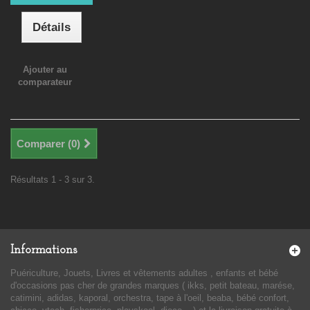
Détails
Ajouter au
comparateur
Comparer (
0
)
Résultats 1 - 3 sur 3.
Informations
Puériculture, Jouets, Livres et vêtements adultes , enfants et bébé
d'occasions pas cher de grandes marques ( ikks, petit bateau, marése,
catimini, adidas, kaporal, orchestra, tape à l'oeil, beaba, bébé confort,