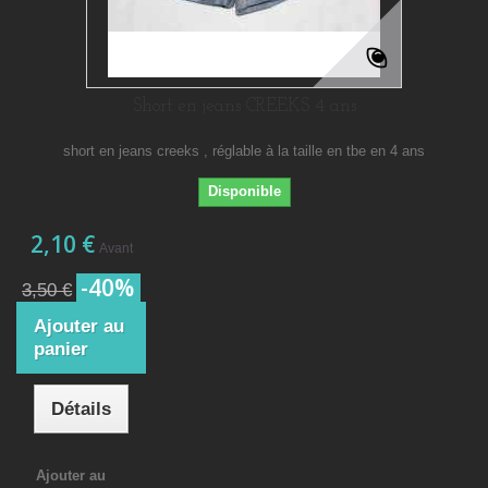
Short en jeans CREEKS 4 ans
short en jeans creeks , réglable à la taille en tbe en 4 ans
Disponible
2,10 €
Avant
-40%
3,50 €
Ajouter au
panier
Détails
Ajouter au