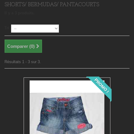
SHORTS/ BERMUDAS/ PANTACOURTS
Il y a 3 produits.
Tri
Comparer (
0
)
Résultats 1 - 3 sur 3.
PROMO !