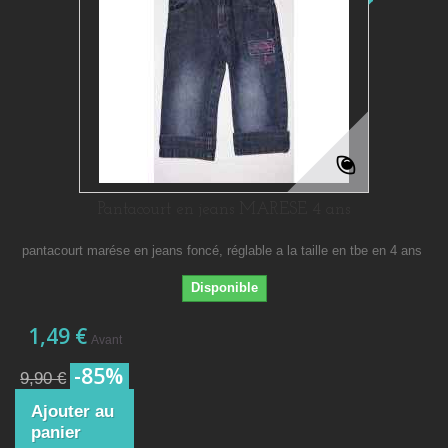
Pantacourt en jeans MARESE 4 ans
pantacourt marése en jeans foncé, réglable a la taille en tbe en 4 ans
Disponible
1,49 €
Avant
-85%
9,90 €
Ajouter au
panier