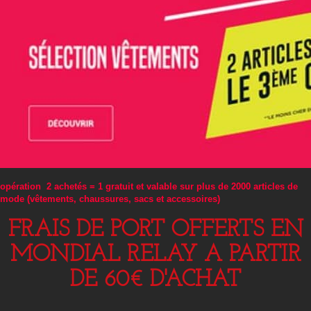
opération 2 achetés = 1 gratuit et valable sur plus de 2000 articles de
mode (vêtements, chaussures, sacs et accessoires)
FRAIS DE PORT OFFERTS EN
MONDIAL RELAY A PARTIR
DE 60€ D'ACHAT