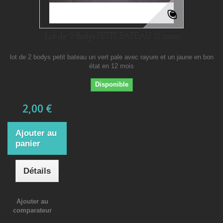
Lot de 2 Bodys PETIT BATEAU 12 mois
lot de 2 bodys petit bateau un vert pale avec rayure et un jaune en bon
état en 12 mois
Disponible
2,00 €
Ajouter au
panier
Détails
Ajouter au
comparateur