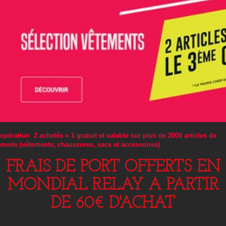
opération 2 achetés = 1 gratuit et valable sur plus de 2000 articles de
mode (vêtements, chaussures, sacs et accessoires)
FRAIS DE PORT OFFERTS EN
MONDIAL RELAY A PARTIR
DE 60€ D'ACHAT