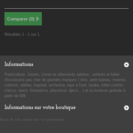
Comparer (
0
)
Résultats 1 - 1 sur 1.
Informations
Puériculture, Jouets, Livres et vêtements adultes , enfants et bébé
d'occasions pas cher de grandes marques ( ikks, petit bateau, marése,
catimini, adidas, kaporal, orchestra, tape à l'oeil, beaba, bébé confort,
chicco, vtech, fisherprice, playskool, djeco....) et la livraison gratuite à
partir de 60€
Informations sur votre boutique
Envoi de colis moins cher sur prestashop
​