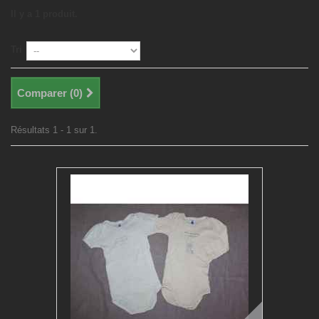
Il y a 1 produit.
Tri
Comparer (
0
)
Résultats 1 - 1 sur 1.