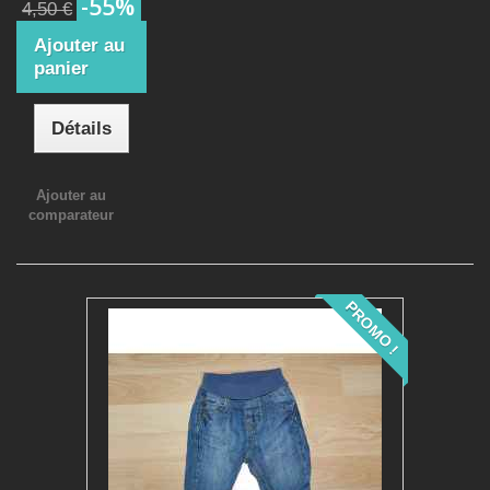
-55%
4,50 €
Ajouter au
panier
Détails
Ajouter au
comparateur
PROMO !