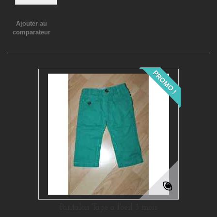
Ajouter au
comparateur
PROMO !
Pantalon Tape a l'oeil 3 mois