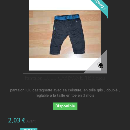
PROMO !
Pantalon LULU CASTAGNETTE 3 mois
pantalon lulu castagnette avec sa ceinture, en toile gris , doublé ,
réglable a la taille en tbe en 3 mois
Disponible
2,03 €
Avant