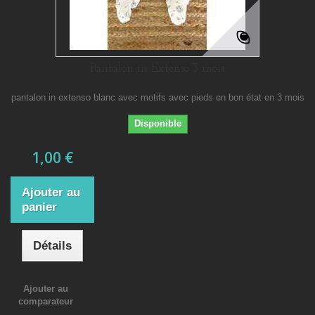
Pantalon in Extenso 3 mois
pantalon in extenso blanc avec motifs avec pieds en bon état en 3 mois
Disponible
1,00 €
Ajouter au
panier
Détails
Ajouter au
comparateur