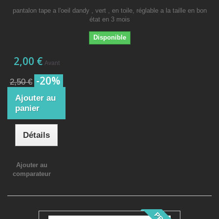
pantalon tape a l'oeil dandy , vert , en toile, réglable a la taille en bon
état en 3 mois
Disponible
2,00 €
Avant
-20%
2,50 €
Ajouter au
panier
Détails
Ajouter au
comparateur