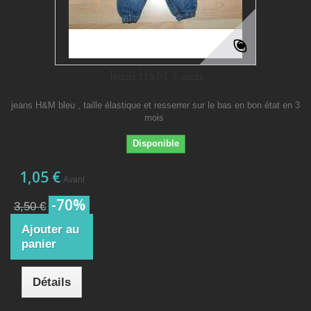
Jeans H&M 3 mois
jeans H&M bleu , taille élastique et resserrer sur le bas en bon état en 3
mois
Disponible
1,05 €
Avant
-70%
3,50 €
Ajouter au
panier
Détails