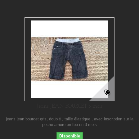
Jeans JEAN BOURGET 3 mois
jeans jean bourget gris, doublé , taille élastique , avec inscription sur la
poche arriére en tbe en 3 mois
Disponible