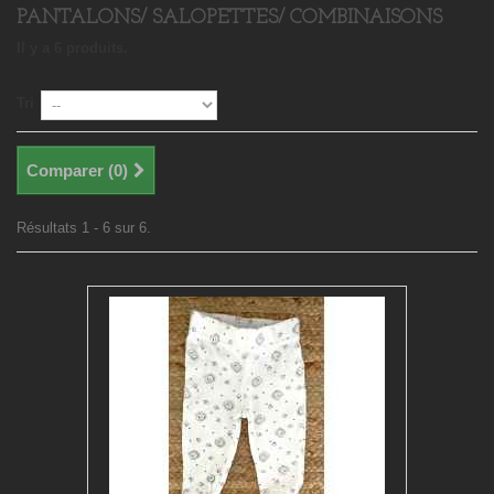
PANTALONS/ SALOPETTES/ COMBINAISONS
Il y a 6 produits.
Tri
Comparer (
0
)
Résultats 1 - 6 sur 6.