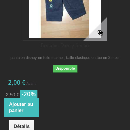
Pantalon Disney 3 mois
pantalon disney en toile marine , taille élastique en tbe en 3 mois
Disponible
2,00 €
Avant
-20%
2,50 €
Ajouter au
panier
Détails