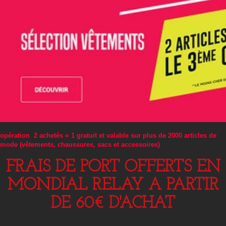
opération 2 achetés = 1 gratuit et valable sur plus de 2000 articles de
mode (vêtements, chaussures, sacs et accessoires)
FRAIS DE PORT OFFERTS EN
MONDIAL RELAY A PARTIR
DE 60€ D'ACHAT