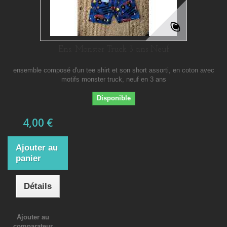
Ens. Monster Truck 3 ans Neuf
ensemble composé d'un tee shirt et son short assorti, en coton avec
motifs monster truck, neuf en 3 ans
Disponible
4,00 €
Ajouter au
panier
Détails
Ajouter au
comparateur