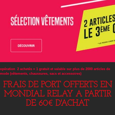
opération 2 achetés = 1 gratuit et valable sur plus de 2000 articles de
mode (vêtements, chaussures, sacs et accessoires)
FRAIS DE PORT OFFERTS EN
MONDIAL RELAY A PARTIR
DE 60€ D'ACHAT