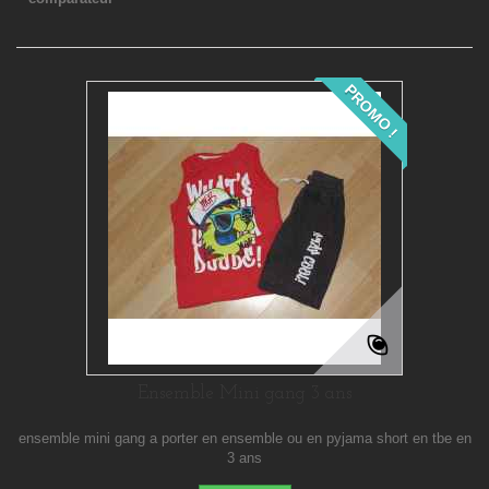
PROMO !
Ensemble Mini gang 3 ans
ensemble mini gang a porter en ensemble ou en pyjama short en tbe en
3 ans