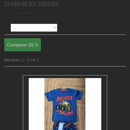
ENSEMBLES/ TENUES
Il y a 2 produits.
Tri
Comparer (
0
)
Résultats 1 - 2 sur 2.