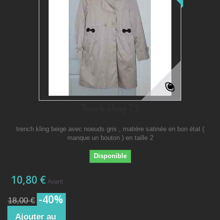
Trench kling T.2
trench kling beige avec noeuds gris , matiére satinée en bon état (
manque un bouton ) en taille 2
Disponible
10,80 €
Avant
-40%
18,00 €
Ajouter au