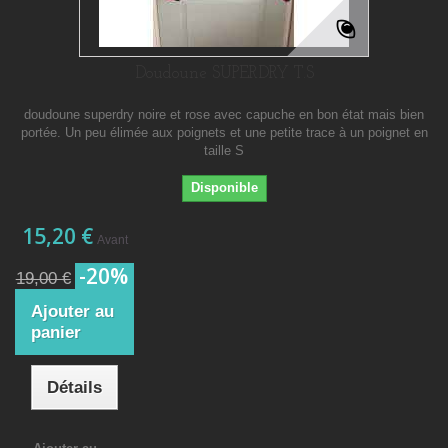
Doudoune SUPERDRY T.S
doudoune superdry noire et rose avec capuche en bon état mais bien
portée. Un peu élimée aux poignets et une petite trace à un poignet en
taille S
Disponible
15,20 €
Avant
-20%
19,00 €
Ajouter au
panier
Détails