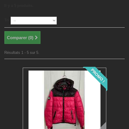
Il y a 5 produits.
Tri
Comparer (
0
)
Résultats 1 - 5 sur 5.
PROMO !