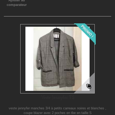
Ajouter au
comparateur
PROMO !
Veste Jennyfer T.S
veste jennyfer manches 3/4 à petits carreaux noires et blanches ,
coupe blazer avec 2 poches en tbe en taille S