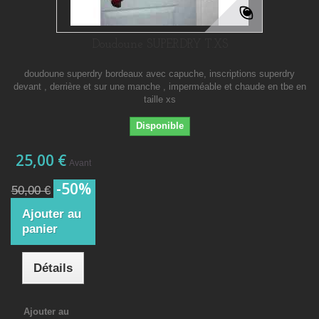
Doudoune SUPERDRY T.XS
doudoune superdry bordeaux avec capuche, inscriptions superdry
devant , derrière et sur une manche , imperméable et chaude en tbe en
taille xs
Disponible
25,00 €
Avant
-50%
50,00 €
Ajouter au
panier
Détails
Ajouter au