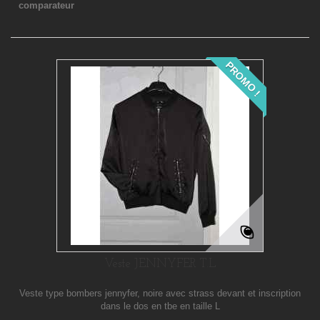
comparateur
PROMO !
Veste JENNYFER T.L
Veste type bombers jennyfer, noire avec strass devant et inscription
dans le dos en tbe en taille L