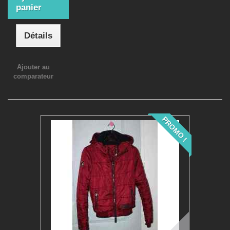
panier
Détails
Ajouter au
comparateur
PROMO !