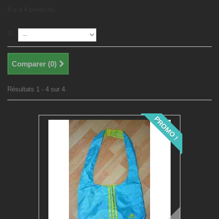
Il y a 4 produits.
Tri
Comparer (
0
)
Résultats 1 - 4 sur 4.
PROMO !