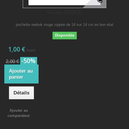
Pochette REEBOK
pochette reebok rouge zippée de 14 sur 14 cm en bon état
Disponible
1,00 €
Avant
-50%
2,00 €
Ajouter au
panier
Détails
Ajouter au
comparateur