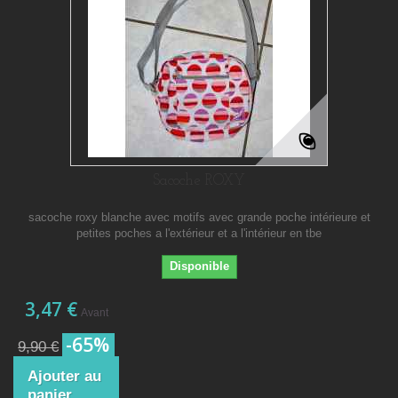
Sacoche ROXY
sacoche roxy blanche avec motifs avec grande poche intérieure et
petites poches a l'extérieur et a l'intérieur en tbe
Disponible
3,47 €
Avant
-65%
9,90 €
Ajouter au
panier