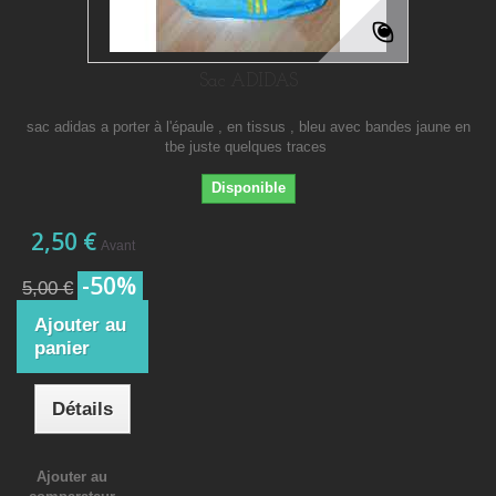
Sac ADIDAS
sac adidas a porter à l'épaule , en tissus , bleu avec bandes jaune en
tbe juste quelques traces
Disponible
2,50 €
Avant
-50%
5,00 €
Ajouter au
panier
Détails
Ajouter au