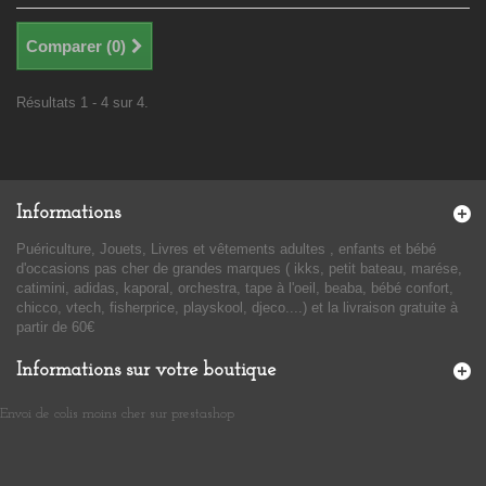
Comparer (
0
)
Résultats 1 - 4 sur 4.
Informations
Puériculture, Jouets, Livres et vêtements adultes , enfants et bébé
d'occasions pas cher de grandes marques ( ikks, petit bateau, marése,
catimini, adidas, kaporal, orchestra, tape à l'oeil, beaba, bébé confort,
chicco, vtech, fisherprice, playskool, djeco....) et la livraison gratuite à
partir de 60€
Informations sur votre boutique
Envoi de colis moins cher sur prestashop
​