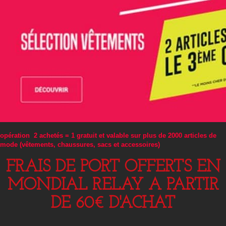
opération 2 achetés = 1 gratuit et valable sur plus de 2000 articles de
mode (vêtements, chaussures, sacs et accessoires)
FRAIS DE PORT OFFERTS EN
MONDIAL RELAY A PARTIR
DE 60€ D'ACHAT