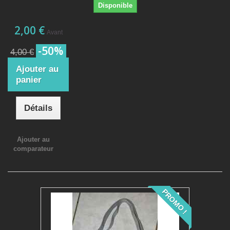
Disponible
2,00 €
Avant
-50%
4,00 €
Ajouter au
panier
Détails
Ajouter au
comparateur
PROMO !