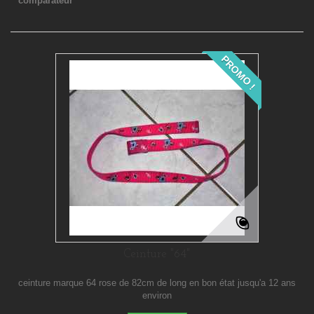
comparateur
PROMO !
Ceinture "64"
ceinture marque 64 rose de 82cm de long en bon état jusqu'a 12 ans
environ