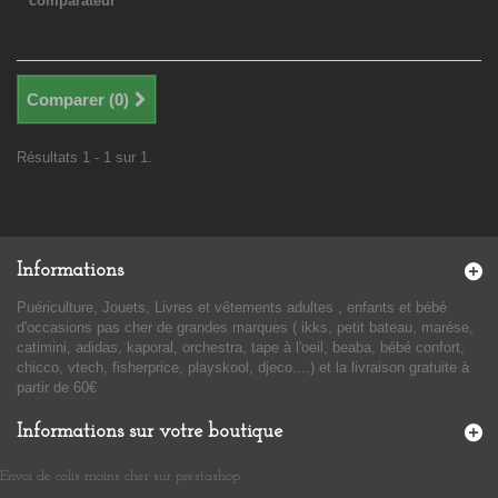
comparateur
Comparer (
0
)
Résultats 1 - 1 sur 1.
Informations
Puériculture, Jouets, Livres et vêtements adultes , enfants et bébé
d'occasions pas cher de grandes marques ( ikks, petit bateau, marése,
catimini, adidas, kaporal, orchestra, tape à l'oeil, beaba, bébé confort,
chicco, vtech, fisherprice, playskool, djeco....) et la livraison gratuite à
partir de 60€
Informations sur votre boutique
Envoi de colis moins cher sur prestashop