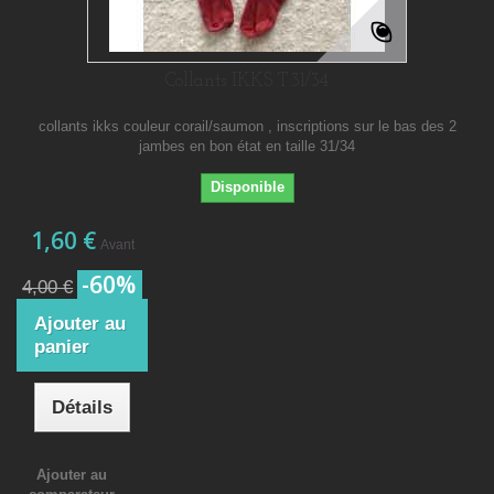
Collants IKKS T.31/34
collants ikks couleur corail/saumon , inscriptions sur le bas des 2
jambes en bon état en taille 31/34
Disponible
1,60 €
Avant
-60%
4,00 €
Ajouter au
panier
Détails
Ajouter au