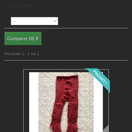
Il y a 1 produit.
Tri
Comparer (
0
)
Résultats 1 - 1 sur 1.
PROMO !