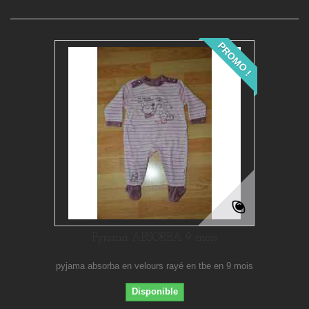
PROMO !
Pyjama ABSORBA 9 mois
pyjama absorba en velours rayé en tbe en 9 mois
Disponible