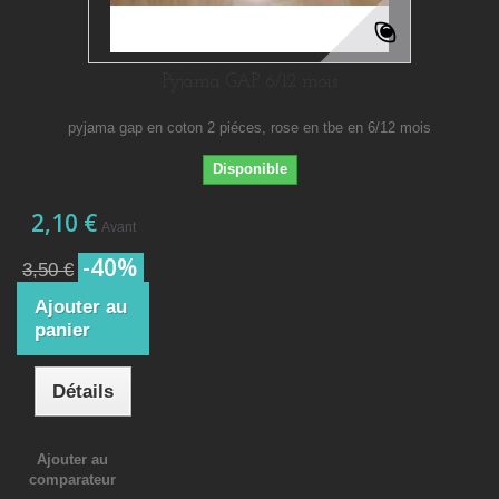
Pyjama GAP 6/12 mois
pyjama gap en coton 2 piéces, rose en tbe en 6/12 mois
Disponible
2,10 €
Avant
-40%
3,50 €
Ajouter au
panier
Détails
Ajouter au
comparateur