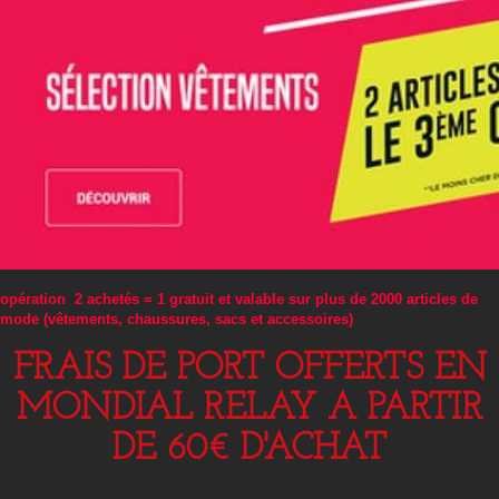
opération 2 achetés = 1 gratuit et valable sur plus de 2000 articles de
mode (vêtements, chaussures, sacs et accessoires)
FRAIS DE PORT OFFERTS EN
MONDIAL RELAY A PARTIR
DE 60€ D'ACHAT