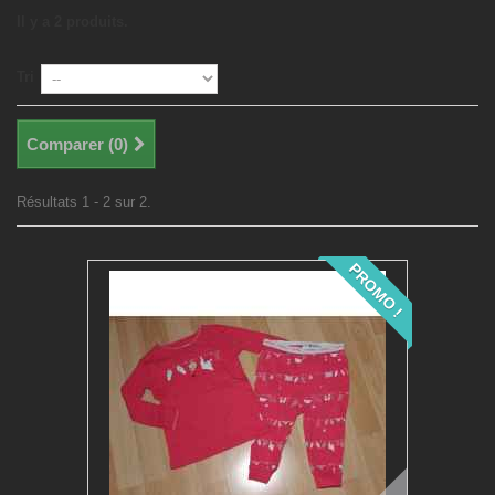
Il y a 2 produits.
Tri
Comparer (
0
)
Résultats 1 - 2 sur 2.
PROMO !