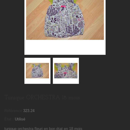
Tunique ORCHESTRA 18 mois
Référence
323.24
État :
Utilisé
tunique orchestra fleuri en bon état en 18 mois