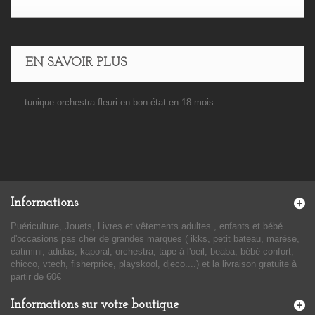
EN SAVOIR PLUS
tunique orchestra fleuri en bon état en 18 mois
Informations
Puériculture, Jouets, Livres et vêtements adultes , enfants et bébé
d'occasions pas cher de grandes marques ( ikks, petit bateau, marése,
catimini, adidas, kaporal, orchestra, tape à l'oeil, beaba, bébé confort,
chicco, vtech, fisherprice, playskool, djeco....) et la livraison gratuite à
partir de 60€
Informations sur votre boutique