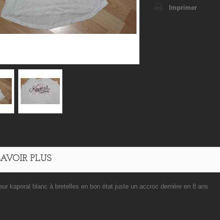
Imprimer
SAVOIR PLUS
ur kaporal blanc à bretelles en bon état juste un accroc derriére en 8 ans