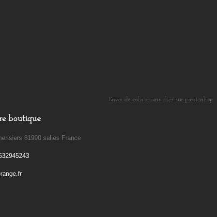
Envoi de colis moins cher sur prestashop
​
re boutique
erisiers 81990 salies France
632945243
ange.fr