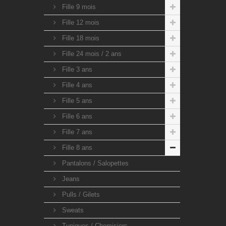
Fille 9 mois
Fille 12 mois
Fille 18 mois
Fille 24 mois / 2 ans
Fille 3 ans
Fille 4 ans
Fille 5 ans
Fille 6 ans
Fille 7 ans
Fille 8 ans
Pantalons / Salopettes
Jeans
Pulls / Gilets
Sweats
Tuniques / Chemisiers