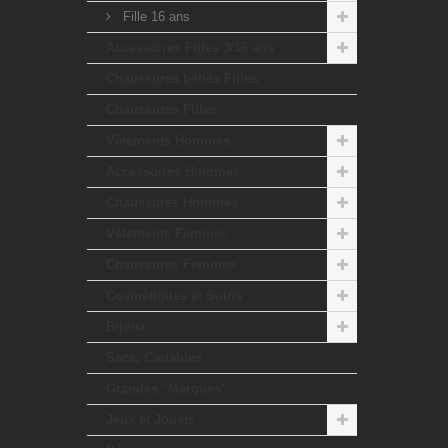
Fille 16 ans
Accessoires Filles 3/16 ans
Chaussures bébés Filles
Chaussures Filles
Vêtements Hommes
Accessoires Hommes
Chaussures Hommes
Vêtements Femmes
Chaussures Femmes
Cosmétiques et Soins
Bijoux
Sacs, Cartables
Grandes "Marques"
Jeux et Jouets