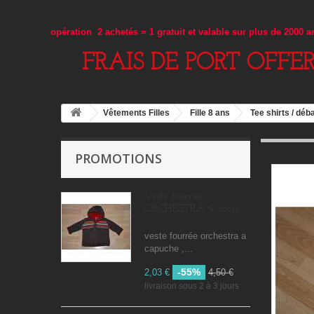
opération 2 achetés = 1 gratuit et valable sur plus de 2000 
FRAIS DE PORT OFFE
Vêtements Filles
Fille 8 ans
Tee shirts / déb
PROMOTIONS
Veste fourrée
ORCHESTRA 9 mois
veste fourrée orchestra a
capuche ,...
-55%
2,03 €
4,50 €
livraison sous 2 à 3 jours