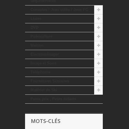
Déguisements
Consoles / Jeux vidéo / Jeux PC
Livres
DVD
Puériculture
Maison
Electroménager
Image et Sons
Téléphonie
Fournitures Scolaires
Matériel de Ski
Petits prix , Petits défauts
MOTS-CLÉS