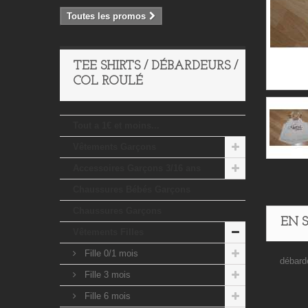
Toutes les promos
TEE SHIRTS / DÉBARDEURS /
COL ROULÉ
Tout a 1€ et moins...
Vêtements Garçons
Accessoires Garçons 3/16 ans
Chaussures Bébés Garçons
Chaussures Garçons
EN 
Vêtements Filles
Fille 0/1 mois
débarde
Fille 3 mois
Fille 6 mois