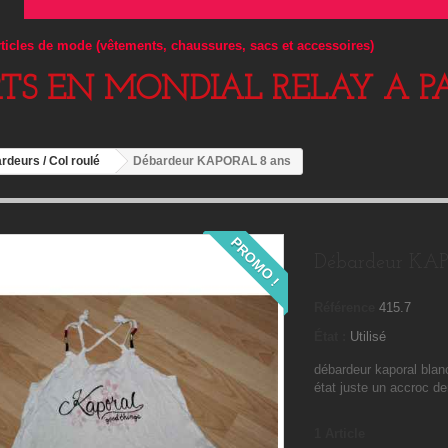
articles de mode (vêtements, chaussures, sacs et accessoires)
RTS EN MONDIAL RELAY A PA
ardeurs / Col roulé
Débardeur KAPORAL 8 ans
PROMO !
Débardeur KA
Référence
415.7
État :
Utilisé
débardeur kaporal blan
état juste un accroc de
1
Article