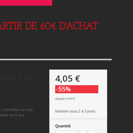
RTIR DE 60€ D'ACHAT
4,05 €
PORAL 8 ans
-55%
9,00 €
Avant
c à bretelles en bon
livraison sous 2 à 3 jours
rriére en 8 ans
Quantité