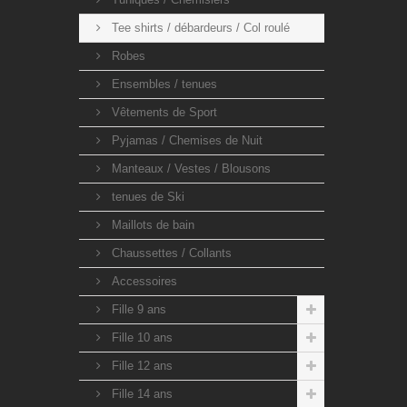
Tee shirts / débardeurs / Col roulé
Robes
Ensembles / tenues
Vêtements de Sport
Pyjamas / Chemises de Nuit
Manteaux / Vestes / Blousons
tenues de Ski
Maillots de bain
Chaussettes / Collants
Accessoires
Fille 9 ans
Fille 10 ans
Fille 12 ans
Fille 14 ans