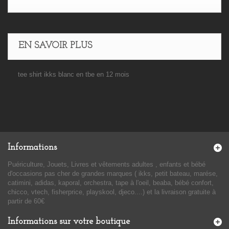
EN SAVOIR PLUS
tee shirt ikks blanc en tbe en 12 mois
Informations
Puériculture, Jouets, Livres et vêtements adultes , enfants et bébé
d'occasions pas cher de grandes marques ( ikks, petit bateau, marése,
catimini, adidas, kaporal, orchestra, tape à l'oeil, beaba, bébé confort,
chicco, vtech, fisherprice, playskool, djeco....) et la livraison gratuite à
partir de 60€
Informations sur votre boutique