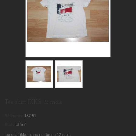
Tee shirt IKKS 12 mois
Référence
157.51
État :
Utilisé
tee shirt ikks blanc en tbe en 12 mois