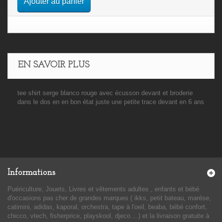
Ajouter au panier
EN SAVOIR PLUS
tee shirt serge blanco rouge avec écusson devant et broderie
dans le dos en en bon état juste une petite trace devant en 6 ans
Informations
Puériculture, Jouets, Livres et vêtements adultes , enfants et bébé
d'occasions pas cher de grandes marques ( ikks, petit bateau, marése,
catimini, adidas, kaporal, orchestra, tape à l'oeil, beaba, bébé confort,
chicco, vtech, fisherprice, playskool, djeco....) et la livraison gratuite à