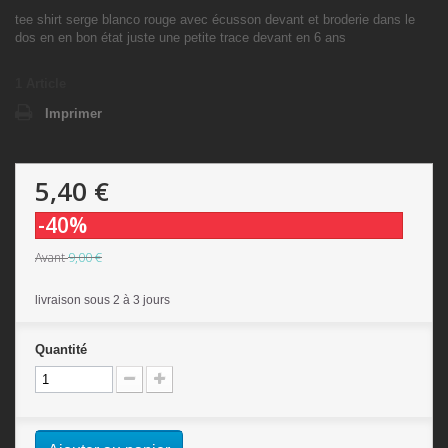
tee shirt serge blanco rouge avec écusson devant et broderie dans le
dos en en bon état juste une petite trace devant en 6 ans
1
Article
Imprimer
5,40 €
-40%
9,00 €
Avant
livraison sous 2 à 3 jours
Quantité