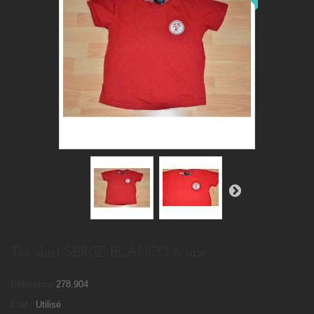
Tee shirt SERGE BLANCO 6 ans
Référence
278.904
État :
Utilisé