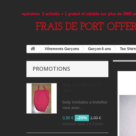
opération 2 achetés = 1 gratuit et valable sur plus de 2000 
FRAIS DE PORT OFFE
Vêtements Garçons
Garçon 6 ans
Tee Shirt
PROMOTIONS
Body KIMBALOO 3
mois
body kimbaloo a bretelles
rose avec...
-20%
0,80 €
1,00 €
livraison sous 2 à 3 jours