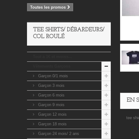
Toutes les promos
TEE SHIRTS/ DÉBARDEURS/
COL ROULÉ
Tout a 1€ et moins...
Vêtements Garçons
Garçon 0/1 mois
Garçon 3 mois
Garçon 6 mois
EN 
Garçon 9 mois
Garçon 12 mois
tee sh
Garçon 18 mois
Garçon 24 mois/ 2 ans