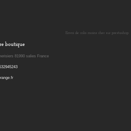
Envoi de colis moins cher sur prestashop
​
re boutique
erisiers 81990 salies France
632945243
ange.fr