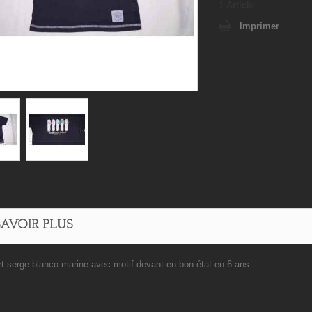
1
Article
Imprimer
SAVOIR PLUS
irt serge blanco marine avec motif devant en bon état en 6 ans