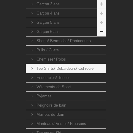
Garçon 3 ans
Garçon 4 ans
Garçon 5 ans
Garçon 6 ans
Shorts/ Bermudas/ Pantacourts
Pulls / Gilets
Chemises/ Polos
Tee Shirts/ Débardeurs/ Col roulé
Ensembles/ Tenues
Vêtements de Sport
Pyjamas
Peignoirs de bain
Maillots de Bain
Manteaux/ Vestes/ Blousons
Tenues de Ski