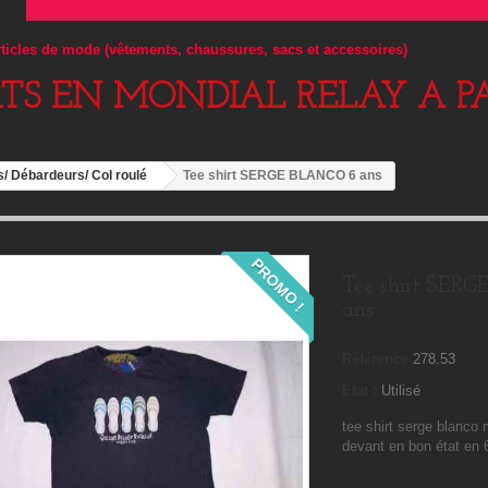
articles de mode (vêtements, chaussures, sacs et accessoires)
RTS EN MONDIAL RELAY A PA
s/ Débardeurs/ Col roulé
Tee shirt SERGE BLANCO 6 ans
PROMO !
Tee shirt SER
ans
Référence
278.53
État :
Utilisé
tee shirt serge blanco 
devant en bon état en 