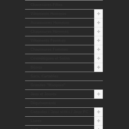
Chaussures Filles
Vêtements Hommes
Accessoires Hommes
Chaussures Hommes
Vêtements Femmes
Chaussures Femmes
Cosmétiques et Soins
Bijoux
Sacs, Cartables
Grandes "Marques"
Jeux et Jouets
Déguisements
Consoles / Jeux vidéo / Jeux PC
Livres