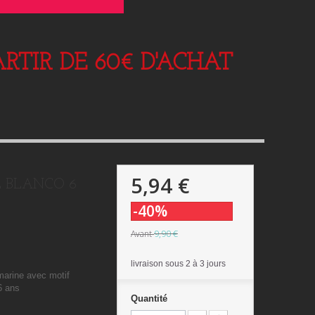
RTIR DE 60€ D'ACHAT
5,94 €
GE BLANCO 6
-40%
9,90 €
Avant
livraison sous 2 à 3 jours
marine avec motif
6 ans
Quantité