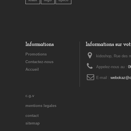
Informations
Informations sur vot
Promotions
kidoshop, Rue des m
Contactez-nous
Appelez-nous au :
0
Accueil
E-mail :
webokaz@or
c.g.v
mentions legales
contact
sitemap