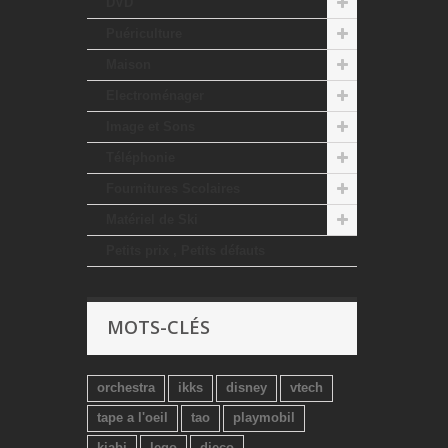
DVD
Puériculture
Maison
Electroménager
Image et Sons
Téléphonie
Fournitures Scolaires
Matériel de Ski
Petits prix , Petits défauts
MOTS-CLÉS
orchestra
ikks
disney
vtech
tape a l'oeil
tao
playmobil
kiabi
lego
djeco