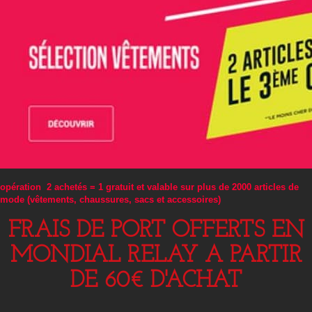
opération 2 achetés = 1 gratuit et valable sur plus de 2000 articles de
mode (vêtements, chaussures, sacs et accessoires)
FRAIS DE PORT OFFERTS EN
MONDIAL RELAY A PARTIR
DE 60€ D'ACHAT