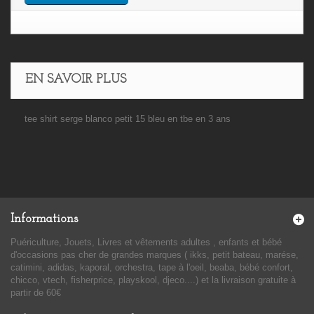
EN SAVOIR PLUS
tee shirt serge blanco petit 15 bleu en tbe en 3 ans
Informations
Puériculture, Jouets, Livres et vêtements adultes , enfants et bébé
d'occasions pas cher de grandes marques ( ikks, petit bateau, marése,
catimini, adidas, kaporal, orchestra, tape à l'oeil, beaba, bébé confort,
chicco, vtech, fisherprice, playskool, djeco....) et la livraison gratuite à
partir de 60€