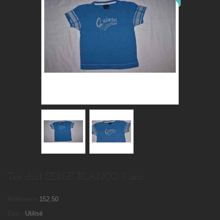
Tee shirt SERGE BLANCO 3 ans
Référence
152.50
État :
Utilisé