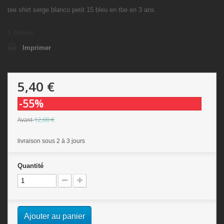
tee shirt serge blanco petit 15 bleu en tbe en 3 ans
1
Article
Imprimer
5,40 €
-55%
12,00 €
Avant
livraison sous 2 à 3 jours
Quantité
Ajouter au panier