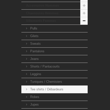
Accessoires Hommes
Chaussures Hommes
Vêtements Femmes
Pulls
Gilets
Sweats
Pantalons
Jeans
Shorts / Pantacourts
Leggins
Tuniques / Chemisiers
Tee shirts / Débardeurs
Robes
Jupes