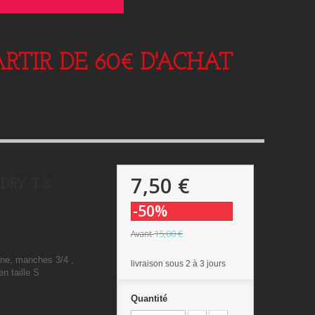
RTIR DE 60€ D'ACHAT
7,50 €
RDRY T.S
-50%
15,00 €
Avant
ine, manches 3/4 ,
livraison sous 2 à 3 jours
en taille S
Quantité