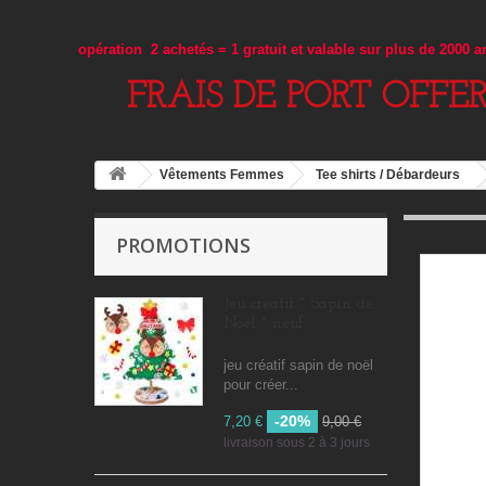
opération 2 achetés = 1 gratuit et valable sur plus de 2000 
FRAIS DE PORT OFFE
Vêtements Femmes
Tee shirts / Débardeurs
PROMOTIONS
Jeu créatif " Sapin de
Noël " neuf
jeu créatif sapin de noël
pour créer...
-20%
7,20 €
9,00 €
livraison sous 2 à 3 jours