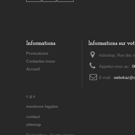
Informations
Informations sur vot
Promotions
kidoshop, Rue des m
Contactez-nous
Appelez-nous au :
0
Accueil
E-mail :
webokaz@or
c.g.v
mentions legales
contact
sitemap