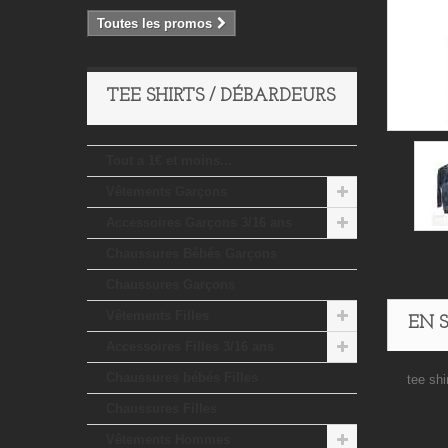
Toutes les promos
TEE SHIRTS / DÉBARDEURS
Tout a 1€ et moins...
Vêtements Garçons
Accessoires Garçons 3/16 ans
Chaussures Bébés Garçons
Chaussures Garçons
Vêtements Filles
EN 
Accessoires Filles 3/16 ans
Chaussures bébés Filles
tee shi
Chaussures Filles
Vêtements Hommes