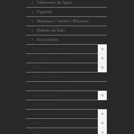
Vêtements de Sport
Pyjamas
Manteaux / vestes / Blousons
Maillots de Bain
Accessoires
Chaussures Femmes
Cosmétiques et Soins
Bijoux
Sacs, Cartables
Grandes "Marques"
Jeux et Jouets
Déguisements
Consoles / Jeux vidéo / Jeux PC
Livres
DVD