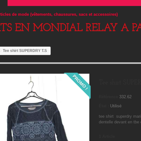
articles de mode (vêtements, chaussures, sacs et accessoires)
RTS EN MONDIAL RELAY A PA
Tee shirt SUPERDRY T.S
PROMO !
Tee shirt SUPE
Référence
332.62
État :
Utilisé
tee shirt superdry mar
dentelle devant en tbe 
1
Article