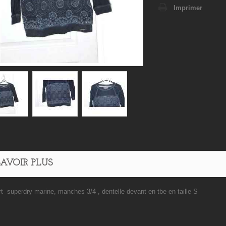
Imprimer
SAVOIR PLUS
rt superdry marine, manches 3/4 , dentelle devant en tbe en taille S