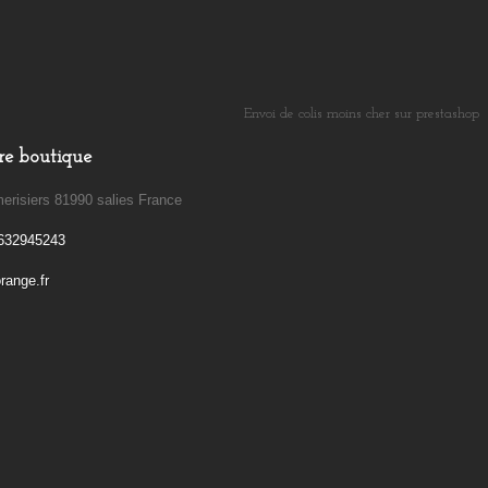
Envoi de colis moins cher sur prestashop
​
re boutique
erisiers 81990 salies France
632945243
ange.fr