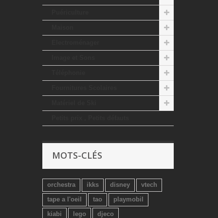
Puériculture
Maison
Electroménager
Image et Sons
Téléphonie
Fournitures Scolaires
Matériel de Ski
Petits prix , Petits défauts
MOTS-CLÉS
orchestra
ikks
disney
vtech
tape a l'oeil
tao
playmobil
kiabi
lego
djeco