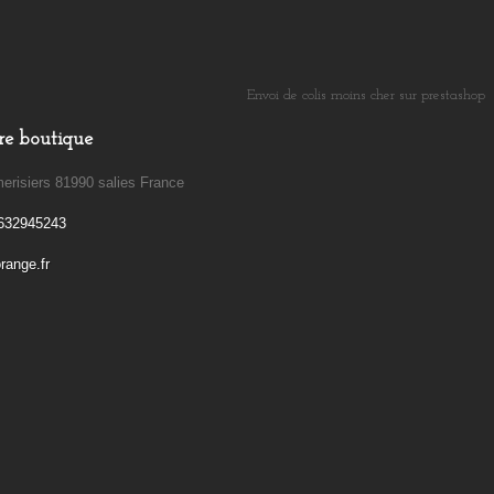
Envoi de colis moins cher sur prestashop
​
re boutique
erisiers 81990 salies France
632945243
ange.fr