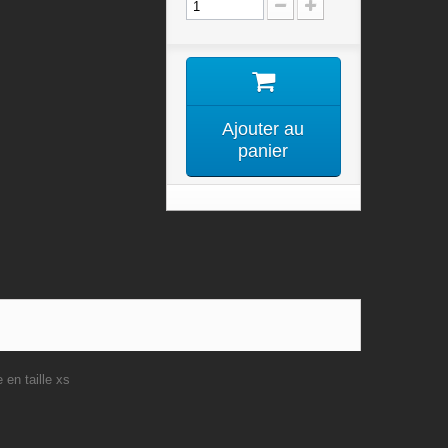
Ajouter au
panier
 en taille xs