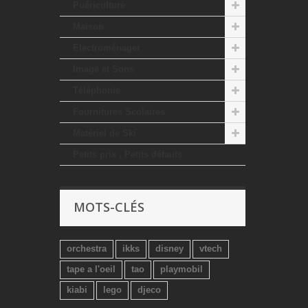
Puériculture
Maison
Electroménager
Image et Sons
Téléphonie
Fournitures Scolaires
Matériel de Ski
Petits prix , Petits défauts
MOTS-CLÉS
orchestra
ikks
disney
vtech
tape a l'oeil
tao
playmobil
kiabi
lego
djeco