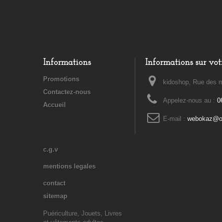
Informations
Informations sur vot
Promotions
kidoshop, Rue des m
Contactez-nous
Appelez-nous au :
0
Accueil
E-mail :
webokaz@or
c.g.v
mentions legales
contact
sitemap
Puériculture, Jouets, Livres