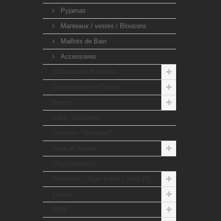
Pyjamas
Manteaux / vestes / Blousons
Maillots de Bain
Accessoires
Chaussures Femmes
Cosmétiques et Soins
Bijoux
Sacs, Cartables
Grandes "Marques"
Jeux et Jouets
Déguisements
Consoles / Jeux vidéo / Jeux PC
Livres
DVD