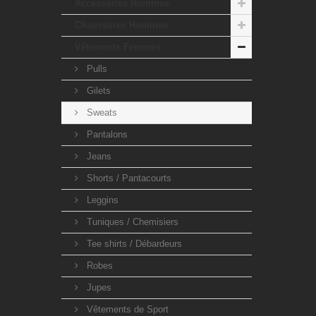
Accessoires Hommes
Chaussures Hommes
Vêtements Femmes
Pulls
Gilets
Sweats
Pantalons
Jeans
Shorts / Pantacourts
Leggins
Tuniques / Chemisiers
Tee shirts / Débardeurs
Robes
Jupes
Vêtements de Sport