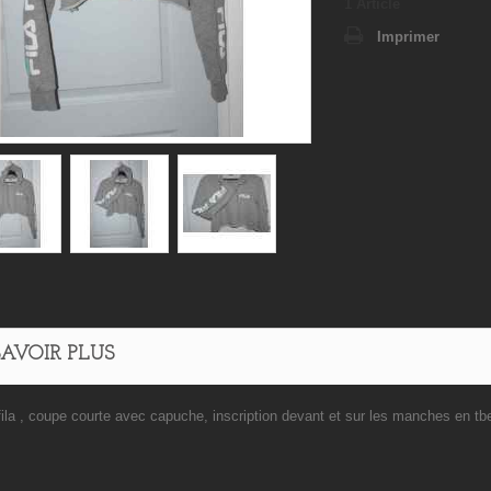
1
Article
Imprimer
SAVOIR PLUS
ila , coupe courte avec capuche, inscription devant et sur les manches en tbe