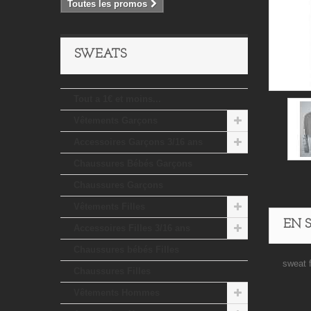
Toutes les promos
SWEATS
Tout a 1€ et moins...
Vêtements Garçons
Accessoires Garçons 3/16 ans
Chaussures Bébés Garçons
Chaussures Garçons
Vêtements Filles
EN 
Accessoires Filles 3/16 ans
Chaussures bébés Filles
sweat f
Chaussures Filles
Vêtements Hommes