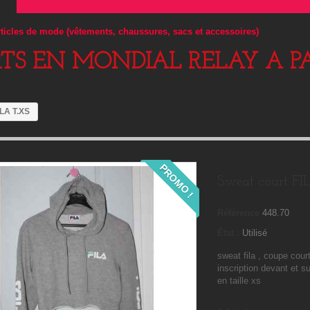
articles de mode (vêtements, chaussures, sacs et accessoires)
RTS EN MONDIAL RELAY A PA
ILA T.XS
PROMO !
Sweat court FI
Référence
448.70
État :
Utilisé
sweat fila , coupe cou
inscription devant et 
en taille xs