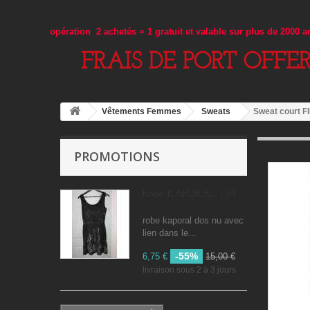
opération 2 achetés = 1 gratuit et valable sur plus de 2000 
FRAIS DE PORT OFFE
Vêtements Femmes
Sweats
Sweat court F
PROMOTIONS
Robe KAPORAL T.M
robe kaporal dos nu avec
lien dans le...
-55%
6,75 €
15,00 €
livraison sous 2 à 3 jours