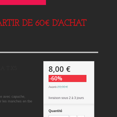
RTIR DE 60€ D'ACHAT
8,00 €
LA T.XS
-60%
20,00 €
Avant
rte avec capuche,
livraison sous 2 à 3 jours
sur les manches en tbe
Quantité