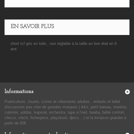
EN SAVOIR PLUS
short tcf gris en toile , non réglable à la taille en bon état en 6
ans
Informations
Puériculture, Jouets, Livres et vêtements adultes , enfants et bébé
d'occasions pas cher de grandes marques ( ikks, petit bateau, marése,
catimini, adidas, kaporal, orchestra, tape à l'oeil, beaba, bébé confort,
chicco, vtech, fisherprice, playskool, djeco....) et la livraison gratuite à
partir de 60€