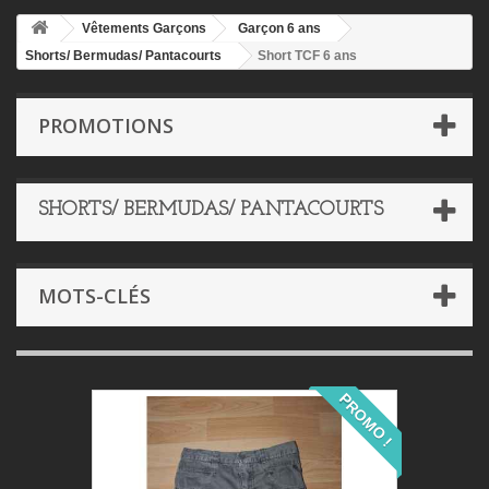
Vêtements Garçons
Garçon 6 ans
Shorts/ Bermudas/ Pantacourts
Short TCF 6 ans
PROMOTIONS
SHORTS/ BERMUDAS/ PANTACOURTS
MOTS-CLÉS
PROMO !