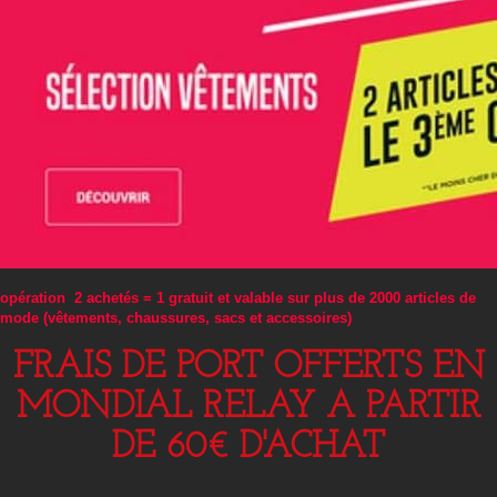
opération 2 achetés = 1 gratuit et valable sur plus de 2000 articles de
mode (vêtements, chaussures, sacs et accessoires)
FRAIS DE PORT OFFERTS EN
MONDIAL RELAY A PARTIR
DE 60€ D'ACHAT