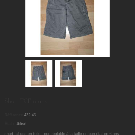
Short TCF 6 ans
Référence
432.46
État :
Utilisé
short tcf gris en toile , non réglable à la taille en bon état en 6 ans