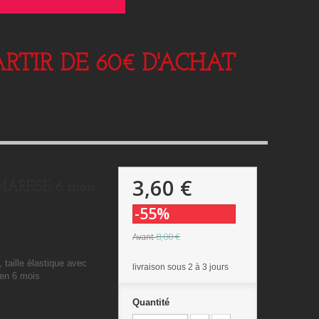
RTIR DE 60€ D'ACHAT
3,60 €
 MARESE 6 mois
-55%
8,00 €
Avant
 taille élastique avec
livraison sous 2 à 3 jours
 en 6 mois
Quantité