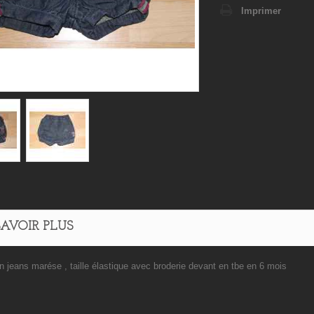
Imprimer
SAVOIR PLUS
n jeans marése , taille élastique avec broderie devant en tbe en 6 mois