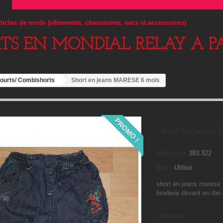
articles de mode (vêtements, chaussures, sacs et accessoires)
RTS EN MONDIAL RELAY A PA
courts/ Combishorts
Short en jeans MARESE 6 mois
PROMO !
Short en jeans
Référence
383.322
État :
Utilisé
short en jeans marése ,
broderie devant en tbe
1
Article