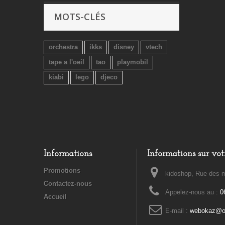
MOTS-CLÉS
orchestra
ikks
disney
vtech
tape a l'oeil
tao
playmobil
kiabi
lego
djeco
Informations
Informations sur vot
Promotions
kidoshop, Rue des m
Contactez-nous
Appelez-nous au :
0
Accueil
E-mail :
webokaz@or