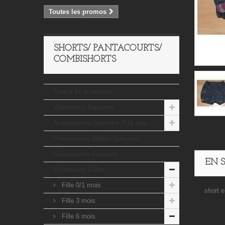
Toutes les promos
SHORTS/ PANTACOURTS/
COMBISHORTS
Tout a 1€ et moins...
Vêtements Garçons
Accessoires Garçons 3/16 ans
Chaussures Bébés Garçons
Chaussures Garçons
EN 
Vêtements Filles
Fille 0/1 mois
short e
Fille 3 mois
Fille 6 mois