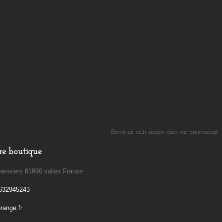
Envoi de colis moins cher sur prestashop
​
re boutique
erisiers 81990 salies France
632945243
ange.fr