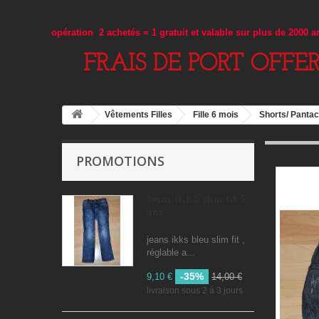
opération 2 achetés = 1 gratuit et valable sur plus de 2000 
FRAIS DE PORT OFFE
Vêtements Filles
Fille 6 mois
Shorts/ Panta
PROMOTIONS
Jeans IKKS slim fit 5
ans
jeans ikks bleu slim fit ,
réglable a...
-35%
9,10 €
14,00 €
livraison sous 2 à 3 jours