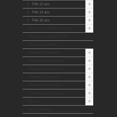
Fille 12 ans
Fille 14 ans
Fille 16 ans
Accessoires Filles 3/16 ans
Chaussures bébés Filles
Chaussures Filles
Vêtements Hommes
Accessoires Hommes
Chaussures Hommes
Vêtements Femmes
Chaussures Femmes
Cosmétiques et Soins
Bijoux
Sacs, Cartables