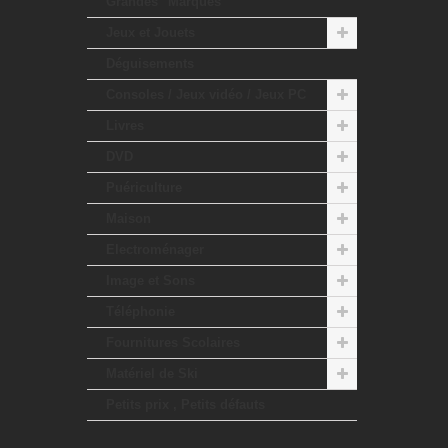
Grandes "Marques"
Jeux et Jouets
Déguisements
Consoles / Jeux vidéo / Jeux PC
Livres
DVD
Puériculture
Maison
Electroménager
Image et Sons
Téléphonie
Fournitures Scolaires
Matériel de Ski
Petits prix , Petits défauts