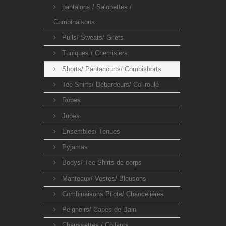
pantalons / Salopettes /
Combinaisons
Pulls/ Sweats/ Gilets
Tuniques / Chemisiers
Shorts/ Pantacourts/ Combishorts
Tee Shirts/ Débardeurs/ Col roulé
Robes
Jupes
Ensembles/ Tenues
Pyjamas
Bodys/ Tee Shirts de corps
Manteaux/ Vestes/ Blousons
Combinaisons Pilote/ Chanceliéres
Peignoirs/ Capes de Bain
Chaussettes / Collants