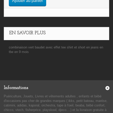
Ajouter au panier
EN SAVOIR PLUS
combinaison vert baudet avec effet tee shirt et short en jeans en
tbe en 9 mois
Informations
Puériculture, Jouets, Livres et vêtements adultes , enfants et bébé
d'occasions pas cher de grandes marques ( ikks, petit bateau, marése,
catimini, adidas, kaporal, orchestra, tape à l'oeil, beaba, bébé confort,
chicco, vtech, fisherprice, playskool, djeco....) et la livraison gratuite à