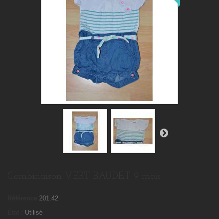
Combinaison VERT BAUDET 9 mois
Référence
201.42
État :
Utilisé