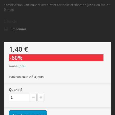
combinaison vert baudet avec effet tee shirt et short en jeans en tbe en
9 mois
1
Article
Imprimer
1,40 €
-60%
3,50 €
Avant
livraison sous 2 à 3 jours
Quantité