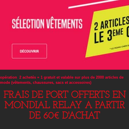
opération 2 achetés = 1 gratuit et valable sur plus de 2000 articles de
mode (vêtements, chaussures, sacs et accessoires)
FRAIS DE PORT OFFERTS EN
MONDIAL RELAY A PARTIR
DE 60€ D'ACHAT