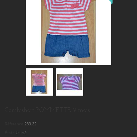
Combishort POMMETTE 9 mois
Référence
283.32
État :
Utilisé