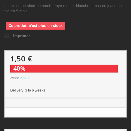
combinaison short pommette rayé rose et blanche et bas en jeans en
tbe en 9 mois
Ce produit n'est plus en stock
Imprimer
1,50 €
-40%
2,50 €
Avant
Delivery: 3 to 6 weeks