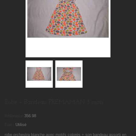
Robe + Bandeau PREMAMAN 3 mois
Référence
356.98
État :
Utilisé
robe orchestra blanche avec motifs colorés + son bandeau assorti en