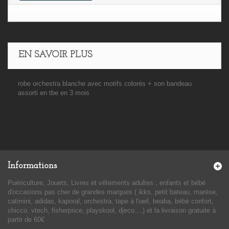
EN SAVOIR PLUS
robe orchestra blanche avec motifs colorés + son bandeau
assorti en tbe en 3 mois
Informations
Puériculture, Jouets, Livres et vêtements adultes , enfants et bébé
d'occasions pas cher de grandes marques ( ikks, petit bateau, marése,
catimini, adidas, kaporal, orchestra, tape à l'oeil, beaba, bébé confort,
chicco, vtech, fisherprice, playskool, djeco....) et la livraison gratuite à
partir de 60€