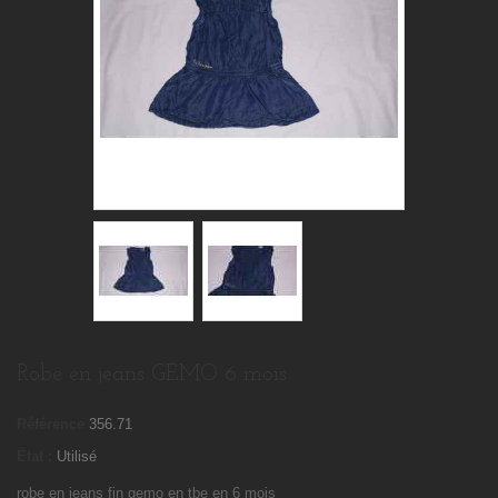
Robe en jeans GEMO 6 mois
Référence
356.71
État :
Utilisé
robe en jeans fin gemo en tbe en 6 mois