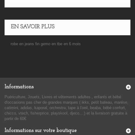
EN SAVOIR PLUS
robe en jeans fin gemo en tbe en 6 mois
Informations
Puériculture, Jouets, Livres et vêtements adultes , enfants et bébé
d'occasions pas cher de grandes marques ( ikks, petit bateau, marése,
catimini, adidas, kaporal, orchestra, tape à l'oeil, beaba, bébé confort,
chicco, vtech, fisherprice, playskool, djeco....) et la livraison gratuite à
partir de 60€
Informations sur votre boutique