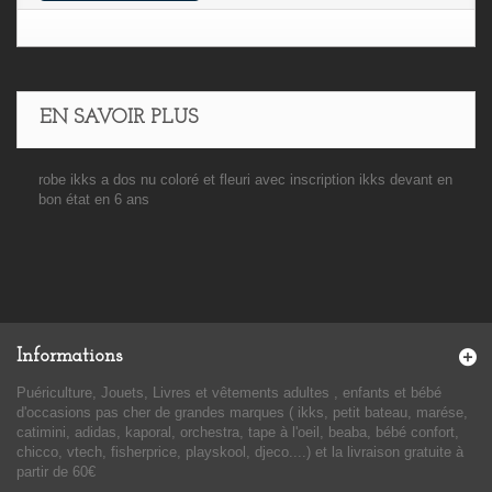
EN SAVOIR PLUS
robe ikks a dos nu coloré et fleuri avec inscription ikks devant en
bon état en 6 ans
Informations
Puériculture, Jouets, Livres et vêtements adultes , enfants et bébé
d'occasions pas cher de grandes marques ( ikks, petit bateau, marése,
catimini, adidas, kaporal, orchestra, tape à l'oeil, beaba, bébé confort,
chicco, vtech, fisherprice, playskool, djeco....) et la livraison gratuite à
partir de 60€