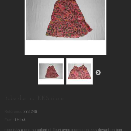
Robe dos nu IKKS 6 ans
Référence
278.246
État :
Utilisé
robe ikks a dos nu coloré et fleuri avec inscription ikks devant en bon