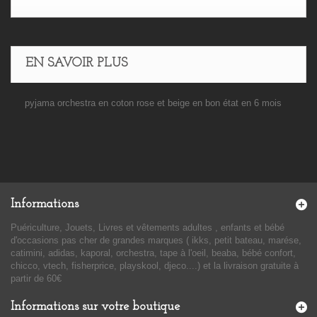
EN SAVOIR PLUS
pyjama orchestra en coton rose et beige en bon état en 6 mois
Informations
Puériculture, Jouets, Livres et vêtements adultes , enfants et bébé
d'occasions pas cher de grandes marques ( ikks, petit bateau, marése,
catimini, adidas, kaporal, orchestra, tape à l'oeil, beaba, bébé confort,
chicco, vtech, fisherprice, playskool, djeco....) et la livraison gratuite à
partir de 60€
Informations sur votre boutique