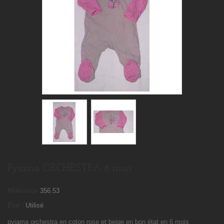
Pyjama ORCHESTRA 6 mois
Référence
356.53
État :
Utilisé
pyjama orchestra en coton rose et beige en bon état en 6 mois