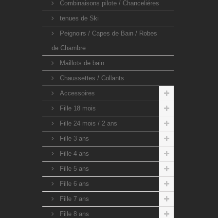
Combinaisons pilote / Chanceliéres
tenues de Ski
Peignoirs / Capes de Bain / Robes
de Chambre
Maillots de bain
Chaussettes / Collants
Accessoires
Fille 18 mois
Fille 24 mois / 2 ans
Fille 3 ans
Fille 4 ans
Fille 5 ans
Fille 6 ans
Fille 7 ans
Fille 8 ans