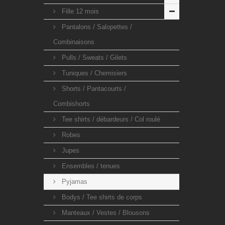
Fille 12 mois
Pantalons / Salopettes /
Combinaisons
Pulls / Sweats / Gilets
Tuniques / Chemisiers
Shorts / Pantacourts /
Combishorts
Tee shirts / débardeurs / Col roulé
Robes
Jupes
Ensembles / tenues
Pyjamas
Bodys / Tee shirts de corps
Manteaux / Vestes / Blousons