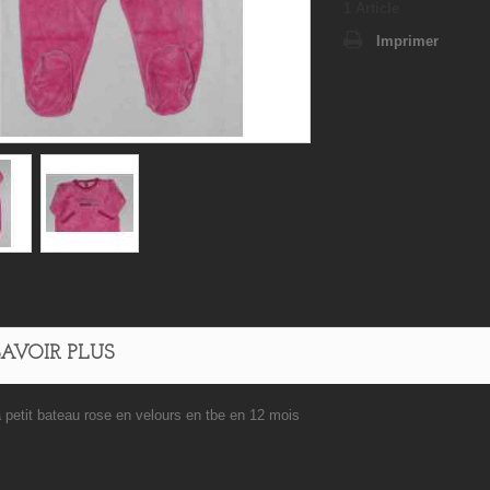
1
Article
Imprimer
SAVOIR PLUS
 petit bateau rose en velours en tbe en 12 mois