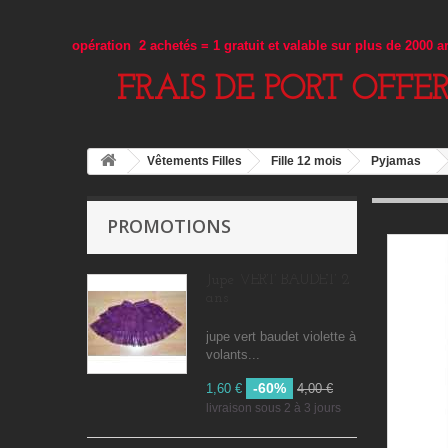
opération 2 achetés = 1 gratuit et valable sur plus de 2000 
FRAIS DE PORT OFFE
Vêtements Filles
Fille 12 mois
Pyjamas
PROMOTIONS
Jupe VERT BAUDET 2
ans
jupe vert baudet violette à
volants...
-60%
1,60 €
4,00 €
livraison sous 2 à 3 jours