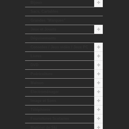
Bijoux
Sacs, Cartables
Grandes "Marques"
Jeux et Jouets
Déguisements
Consoles / Jeux vidéo / Jeux PC
Livres
DVD
Puériculture
Maison
Electroménager
Image et Sons
Téléphonie
Fournitures Scolaires
Matériel de Ski