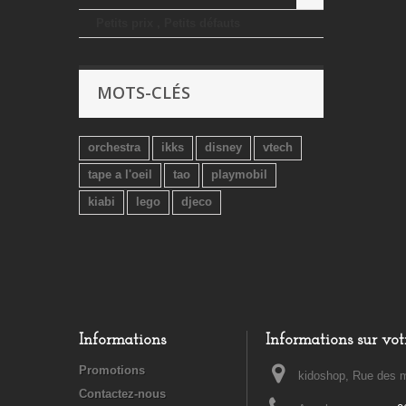
Petits prix , Petits défauts
MOTS-CLÉS
orchestra
ikks
disney
vtech
tape a l'oeil
tao
playmobil
kiabi
lego
djeco
Informations
Informations sur vot
Promotions
kidoshop, Rue des m
Contactez-nous