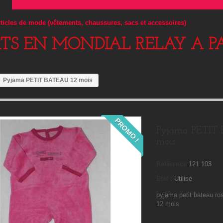
articles de mode (vêtements, chaussures, sacs et accessoires)
RTS EN MONDIAL RELAY A PA
Pyjama PETIT BATEAU 12 mois
PROMO !
Pyjama PETIT
mois
Référence
121.103
État :
Utilisé
pyjama petit bateau ro
12 mois