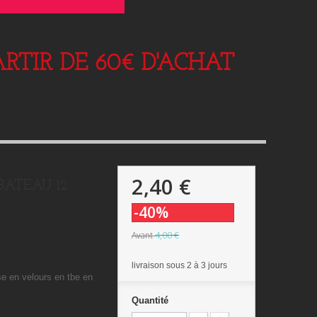
RTIR DE 60€ D'ACHAT
2,40 €
 BATEAU 12
-40%
4,00 €
Avant
livraison sous 2 à 3 jours
se en velours en tbe en
Quantité