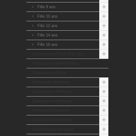
Fille 9 ans
Fille 10 ans
Fille 12 ans
Fille 14 ans
Fille 16 ans
Accessoires Filles 3/16 ans
Chaussures bébés Filles
Chaussures Filles
Vêtements Hommes
Accessoires Hommes
Chaussures Hommes
Vêtements Femmes
Chaussures Femmes
Cosmétiques et Soins