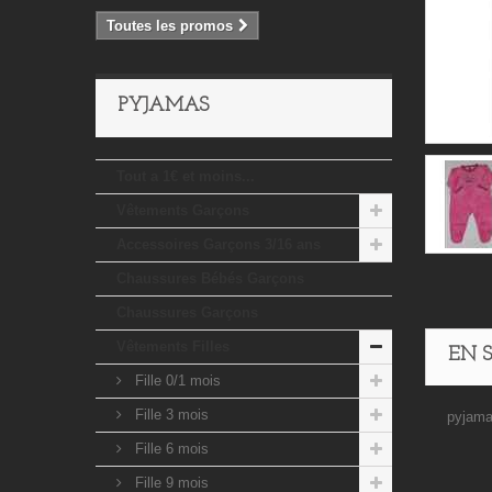
Toutes les promos
PYJAMAS
Tout a 1€ et moins...
Vêtements Garçons
Accessoires Garçons 3/16 ans
Chaussures Bébés Garçons
Chaussures Garçons
Vêtements Filles
EN 
Fille 0/1 mois
Fille 3 mois
pyjama
Fille 6 mois
Fille 9 mois