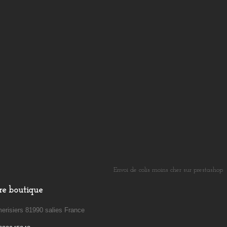
Envoi de colis moins cher sur prestashop
​
re boutique
erisiers 81990 salies France