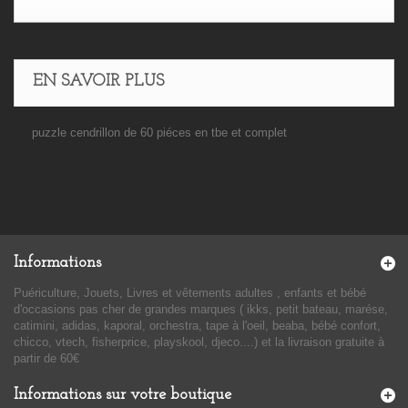
EN SAVOIR PLUS
puzzle cendrillon de 60 piéces en tbe et complet
Informations
Puériculture, Jouets, Livres et vêtements adultes , enfants et bébé
d'occasions pas cher de grandes marques ( ikks, petit bateau, marése,
catimini, adidas, kaporal, orchestra, tape à l'oeil, beaba, bébé confort,
chicco, vtech, fisherprice, playskool, djeco....) et la livraison gratuite à
partir de 60€
Informations sur votre boutique