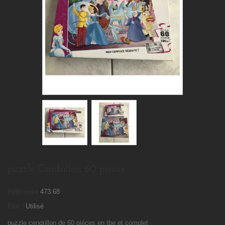
puzzle Cendrillon 60 piéces
Référence
473.68
État :
Utilisé
puzzle cendrillon de 60 piéces en tbe et complet