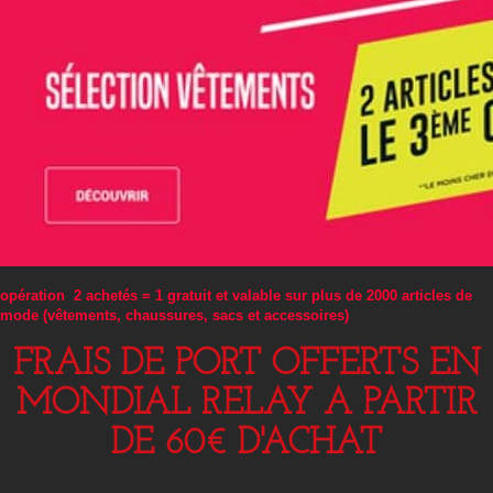
opération 2 achetés = 1 gratuit et valable sur plus de 2000 articles de
mode (vêtements, chaussures, sacs et accessoires)
FRAIS DE PORT OFFERTS EN
MONDIAL RELAY A PARTIR
DE 60€ D'ACHAT