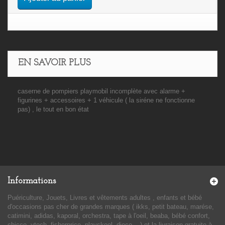
EN SAVOIR PLUS
caserne de pompiers playmobil incomplète avec alarme +
figurines + accessoires + 1 véhicule ( la siréne ne fonctionne
pas) , le tout en bon état
Informations
Puériculture, Jouets, Livres et vêtements adultes , enfants et bébé
d'occasions pas cher de grandes marques ( ikks, petit bateau, marése,
catimini, adidas, kaporal, orchestra, tape à l'oeil, beaba, bébé confort,
chicco, vtech, fisherprice, playskool, djeco....) et la livraison gratuite à