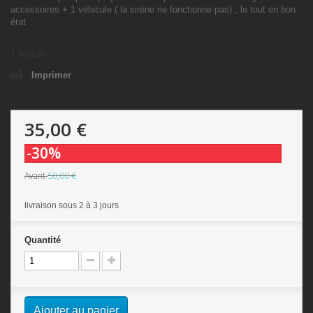
accessoires + 1 véhicule ( la siréne ne fonctionne pas) , le tout en bon
état
1
Article
Imprimer
35,00 €
-30%
50,00 €
Avant
livraison sous 2 à 3 jours
Quantité
Ajouter au panier