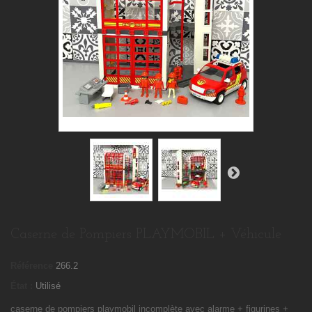
Caserne de Pompiers PLAYMOBIL + Véhicule
Référence
266.2
État :
Utilisé
caserne de pompiers playmobil incomplète avec alarme + figurines +