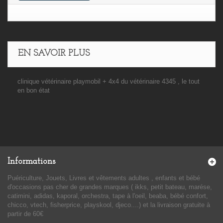
EN SAVOIR PLUS
clinique vétérinaire playmobil + 4x4 du vétérinaire 4345 , le tout
en bon état
Informations
Puériculture, Jouets, Livres et vêtements adultes , enfants et bébé
d'occasions pas cher de grandes marques ( ikks, petit bateau, marése,
catimini, adidas, kaporal, orchestra, tape à l'oeil, beaba, bébé confort,
chicco, vtech, fisherprice, playskool, djeco....) et la livraison gratuite à
partir de 60€