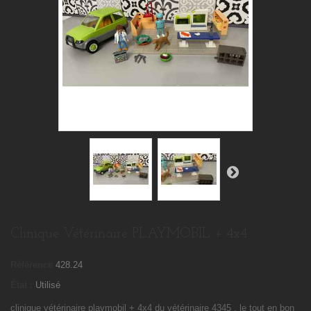
Clinique Vétérinaire PLAYMOBIL + 4x4
Référence
428.24
État :
Utilisé
clinique vétérinaire playmobil + 4x4 du vétérinaire 4345 , le tout en bon