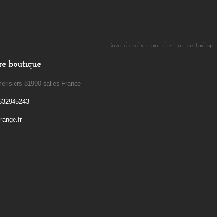
Envoi de colis moins cher sur prestashop
​
re boutique
erisiers 81990 salies France
632945243
ange.fr