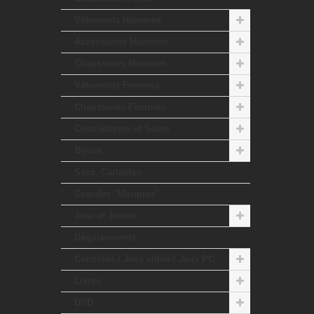
Vêtements Hommes
Accessoires Hommes
Chaussures Hommes
Vêtements Femmes
Chaussures Femmes
Cosmétiques et Soins
Bijoux
Sacs, Cartables
Grandes "Marques"
Jeux et Jouets
Déguisements
Consoles / Jeux vidéo / Jeux PC
Livres
DVD