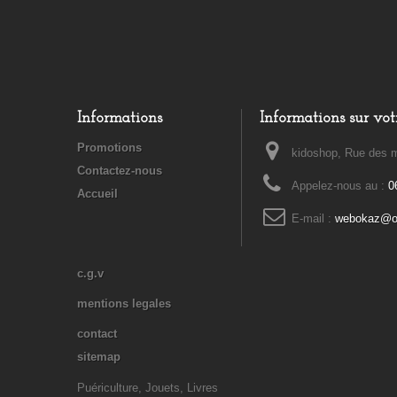
Informations
Informations sur vot
Promotions
kidoshop, Rue des m
Contactez-nous
Appelez-nous au :
0
Accueil
E-mail :
webokaz@or
c.g.v
mentions legales
contact
sitemap
Puériculture, Jouets, Livres