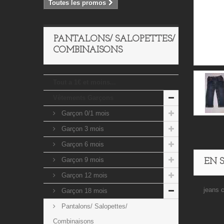
Toutes les promos
PANTALONS/ SALOPETTES/
COMBINAISONS
Tout a 1€ et moins...
Vêtements Garçons
Garçon 0/1 mois
Garçon 3 mois
Garçon 6 mois
Garçon 9 mois
EN 
Garçon 12 mois
jeans c
Garçon 18 mois
Pantalons/ Salopettes/
Combinaisons