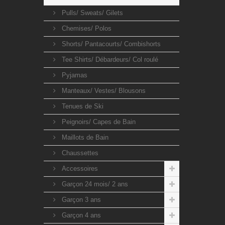
Pulls/ Sweats/ Gilets
Chemises/ Polos
Shorts/ Pantacourts/ Combishorts
Tee Shirts/ Débardeurs/ Col roulé
Pyjamas
Manteaux/ Vestes/ Blousons
Tenues de Ski
Peignoirs/ Capes de Bain
Maillots de Bain
Chaussettes
Accessoires
Garçon 24 mois/ 2 ans
Garçon 3 ans
Garçon 4 ans