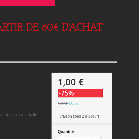
RTIR DE 60€ D'ACHAT
1,00 €
18 mois
-75%
4,00 €
Avant
é, réglable à la taille
livraison sous 2 à 3 jours
Quantité