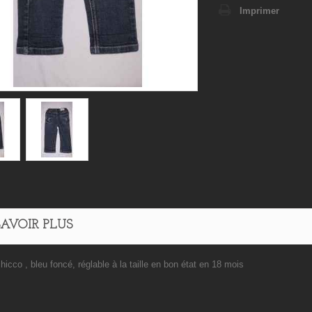
Imprimer
SAVOIR PLUS
hicco , bleu foncé, réglable à la taille en bon état en 18 mois