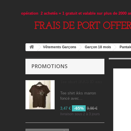
opération 2 achetés = 1 gratuit et valable sur plus de 2000 
FRAIS DE PORT OFFE
Vêtements Garçons
Garçon 18 mois
Pantal
PROMOTIONS
Tee shirt IKKS 10 ans
Tee shirt ikks marron
foncé avec...
-65%
3,47 €
9,90 €
livraison sous 2 à 3 jours