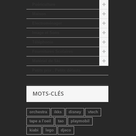
Puériculture
Maison
Electroménager
Image et Sons
Téléphonie
Fournitures Scolaires
Matériel de Ski
Petits prix , Petits défauts
MOTS-CLÉS
orchestra
ikks
disney
vtech
tape a l'oeil
tao
playmobil
kiabi
lego
djeco