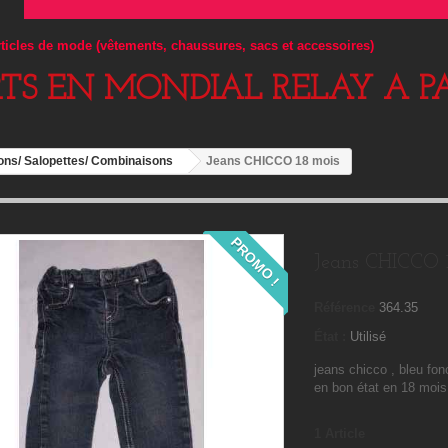
articles de mode (vêtements, chaussures, sacs et accessoires)
RTS EN MONDIAL RELAY A PA
ons/ Salopettes/ Combinaisons
Jeans CHICCO 18 mois
PROMO !
Jeans CHICCO 
Référence
364.35
État :
Utilisé
jeans chicco , bleu fonc
en bon état en 18 mois
1
Article