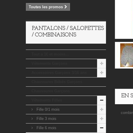
Toutes les promos
PANTALONS / SALOPETTES
/ COMBINAISONS
Tout a 1€ et moins...
Vêtements Garçons
Accessoires Garçons 3/16 ans
Chaussures Bébés Garçons
Chaussures Garçons
EN 
Vêtements Filles
Fille 0/1 mois
combina
Fille 3 mois
Fille 6 mois