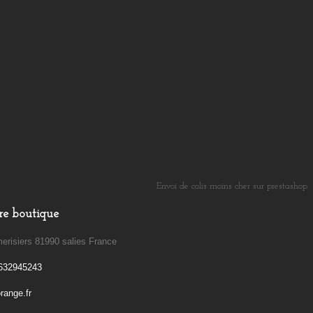
Envoi de colis moins cher sur prestashop
​
re boutique
erisiers 81990 salies France
632945243
ange.fr