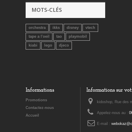
MOTS-CLÉS
orchestra
ikks
disney
vtech
tape a l'oeil
tao
playmobil
kiabi
lego
djeco
Informations
Informations sur vot
Promotions
kidoshop, Rue des m
Contactez-nous
Appelez-nous au :
0
Accueil
E-mail :
webokaz@or