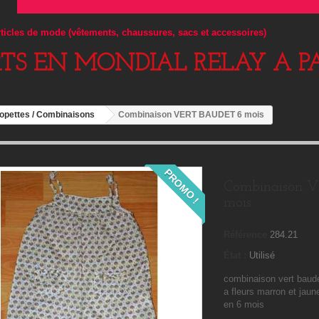
articles de mode (vêtements, chaussures, sacs et accessoires)
RTS EN MONDIAL RELAY A PA
lopettes / Combinaisons
Combinaison VERT BAUDET 6 mois
PROMO !
Combinaison 
mois
Référence
284.21
État :
Utilisé
combinaison vert baude
a fleurs marron et jaune
en 6 mois