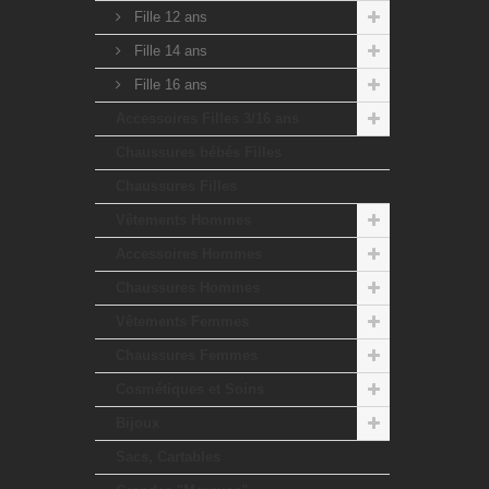
Fille 12 ans
Fille 14 ans
Fille 16 ans
Accessoires Filles 3/16 ans
Chaussures bébés Filles
Chaussures Filles
Vêtements Hommes
Accessoires Hommes
Chaussures Hommes
Vêtements Femmes
Chaussures Femmes
Cosmétiques et Soins
Bijoux
Sacs, Cartables