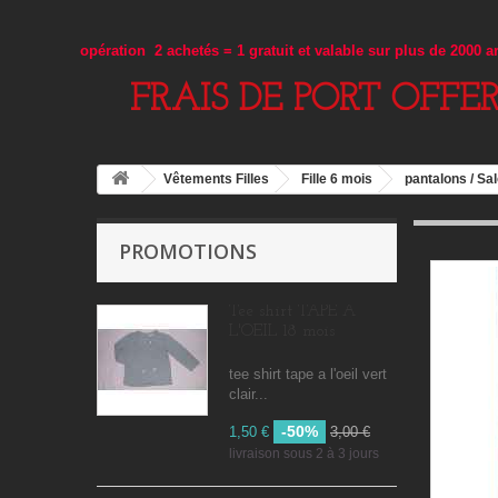
opération 2 achetés = 1 gratuit et valable sur plus de 2000 
FRAIS DE PORT OFFE
Vêtements Filles
Fille 6 mois
pantalons / Sa
PROMOTIONS
Tee shirt TAPE A
L'OEIL 18 mois
tee shirt tape a l'oeil vert
clair...
-50%
1,50 €
3,00 €
livraison sous 2 à 3 jours