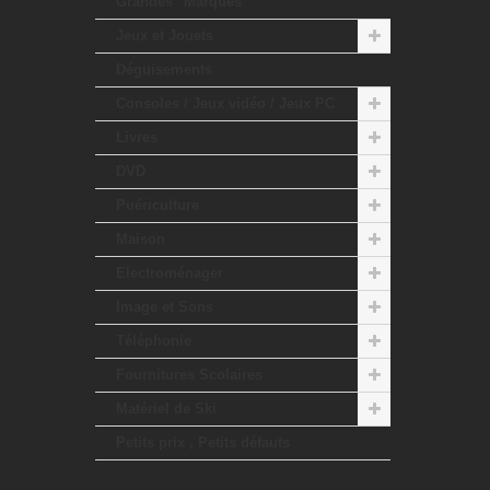
Grandes "Marques"
Jeux et Jouets
Déguisements
Consoles / Jeux vidéo / Jeux PC
Livres
DVD
Puériculture
Maison
Electroménager
Image et Sons
Téléphonie
Fournitures Scolaires
Matériel de Ski
Petits prix , Petits défauts