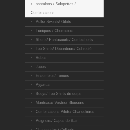
pantalons / Salopettes /
Combinaisons
Pulls/ Sweats/ Gilets
Tuniques / Chemisiers
Shorts/ Pantacourts/ Combishorts
Tee Shirts/ Débardeurs/ Col roulé
Robes
Jupes
Ensembles/ Tenues
Pyjamas
Bodys/ Tee Shirts de corps
Manteaux/ Vestes/ Blousons
Combinaisons Pilote/ Chanceliéres
Peignoirs/ Capes de Bain
Chaussettes / Collants