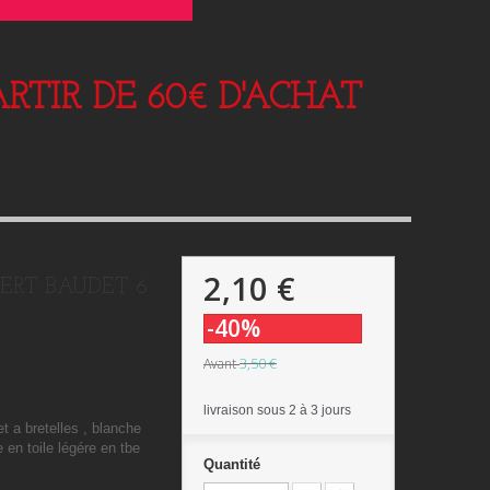
RTIR DE 60€ D'ACHAT
2,10 €
VERT BAUDET 6
-40%
3,50 €
Avant
livraison sous 2 à 3 jours
t a bretelles , blanche
 en toile légére en tbe
Quantité