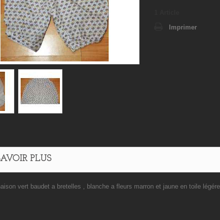
1
Article
Imprimer
SAVOIR PLUS
ison vert baudet a bretelles , blanche a fleurs marron et jaune en toile légér