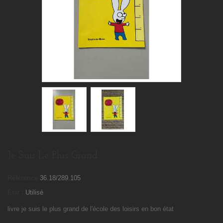
Je Suis Le Plus Grand
Référence
36.18/289.105
État :
Utilisé
livre je suis le plus grand de l'école des loisirs en bon état