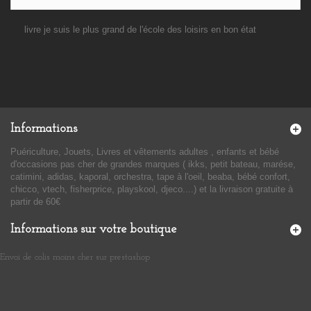
livre je suis le plus grand de l'école des loisirs en bon état
Informations
Puériculture, Jouets, Livres et vêtements adultes , enfants et bébé
d'occasions pas cher de grandes marques ( ikks, petit bateau, marése,
catimini, adidas, kaporal, orchestra, tape à l'oeil, beaba, bébé confort,
chicco, vtech, fisherprice, playskool, djeco....) et la livraison gratuite à
partir de 60€
Informations sur votre boutique
Envoi de colis moins cher sur prestashop
​