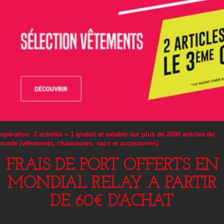
opération 2 achetés = 1 gratuit et valable sur plus de 2000 articles de
mode (vêtements, chaussures, sacs et accessoires)
FRAIS DE PORT OFFERTS EN
MONDIAL RELAY A PARTIR
DE 60€ D'ACHAT