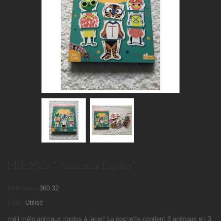
Méli Mélo " Animaux Rigolos"
Référence
360.32
État :
Utilisé
méli mélo animaux rigolos
à lacer! La pochette contient 8 animaux en 3