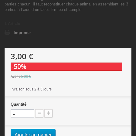
parties chacun. Il faut reconstituer chaque animal en assemblant les 3
parties à l´aide d´un lacet. En tbe et complet
1
Article
Imprimer
3,00 €
-50%
6,00 €
Avant
livraison sous 2 à 3 jours
Quantité
Ajouter au panier