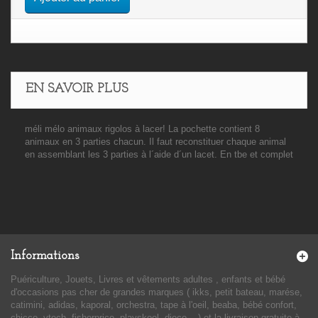
EN SAVOIR PLUS
méli mélo animaux rigolos à lacer! La pochette contient 8
animaux en 3 parties chacun. Il faut reconstituer chaque animal
en assemblant les 3 parties à l´aide d´un lacet. En tbe et complet
Informations
Puériculture, Jouets, Livres et vêtements adultes , enfants et bébé
d'occasions pas cher de grandes marques ( ikks, petit bateau, marése,
catimini, adidas, kaporal, orchestra, tape à l'oeil, beaba, bébé confort,
chicco, vtech, fisherprice, playskool, djeco....) et la livraison gratuite à