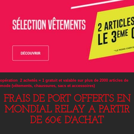
opération 2 achetés = 1 gratuit et valable sur plus de 2000 articles de
mode (vêtements, chaussures, sacs et accessoires)
FRAIS DE PORT OFFERTS EN
MONDIAL RELAY A PARTIR
DE 60€ D'ACHAT